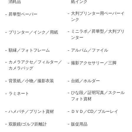
消耗品
紙インク
大判プリンター用ペーパーイ
昇華型ペーパー
ンク
ミニラボ／昇華型／大判プリ
プリンター／インク／用紙
ンター
額縁／フォトフレーム
アルバム／ファイル
カメラアクセ／フィルター／
撮影アクセサリー／三脚
カメラバッグ
背景紙／小物／撮影衣装
台紙／ホルダー
ひな段／証明写真／スクール
ラミネート
フォト資材
ハメパチ／プリント資材
ＤＶＤ／CD／ブルーレイ
双眼鏡/ゴルフ距離計
販促用品