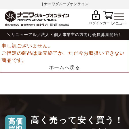
｜ナニワグループオンライン
ログイン
カート
＼リニューアル／法人・個人事業主の方向け会員募集開始！
申し訳ございません。
ご指定の商品は販売終了か、ただ今お取扱いできない
商品です。
ホームへ戻る
高く売って安く買う！
高価