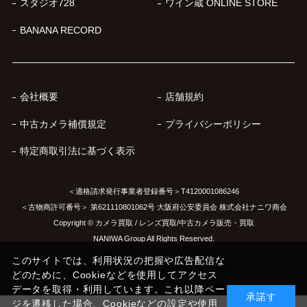
スタジオ728
ワイン蔵 ONLINE STORE
BANANA RECORD
会社概要
店舗規約
中古カメラ補償規定
プライバシーポリシー
特定商取引法に基づく表示
＜適格請求発行事業者登録番号＞T4120001086246
＜古物商許可番号＞ 第621110801062号 大阪府公安委員会 株式会社ナニワ商会
Copyright © カメラ買取 / レンズ買取/中古カメラ販売・買取
NANIWA Group All Rights Reserved.
このサイトでは、利用状況の把握や広告配信な
どのために、Cookieなどを使用してアクセス
データを取得・利用しています。これ以降ペー
承諾す
ジを遷移した場合、Cookieなどの設定や使用