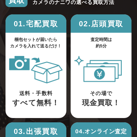
買取
カメラのナニワの選べる買取方法
01.宅配買取
02.店頭買取
梱包セットが届いたら
査定時間は
カメラを入れて送るだけ！
約5分
送料・手数料
その場で
すべて無料！
現金買取！
03.出張買取
04.オンライン査定