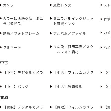
カメラ
交換レンズ
スト
カラー印画紙薬品／ミニ
ミニラボ用インクジェッ
昇華
ラボ消耗品
ト用紙インク
カメ
額縁／フォトフレーム
アルバム／ファイル
ー／
ひな段／証明写真／スク
ラミネート
ハメ
ールフォト資材
中古
【中古】デジタルカメラ
【中古】フィルムカメラ
【中
【中古】バッグ
【中古】鉄道模型
【中
買取
【買取】デジタルカメラ
【買取】フィルムカメラ
【買