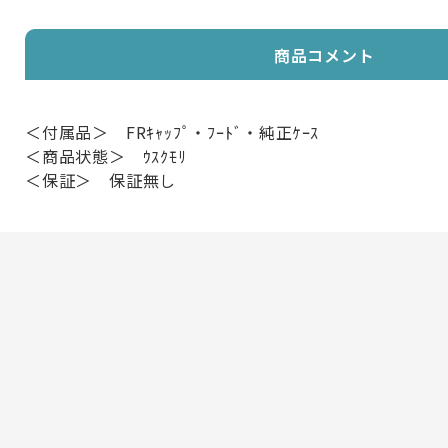
商品コメント
＜付属品＞ FRｷｬｯﾌﾟ・ﾌｰﾄﾞ・純正ｹｰｽ
＜商品状態＞ ｳｽｸﾓﾘ
＜保証＞ 保証無し