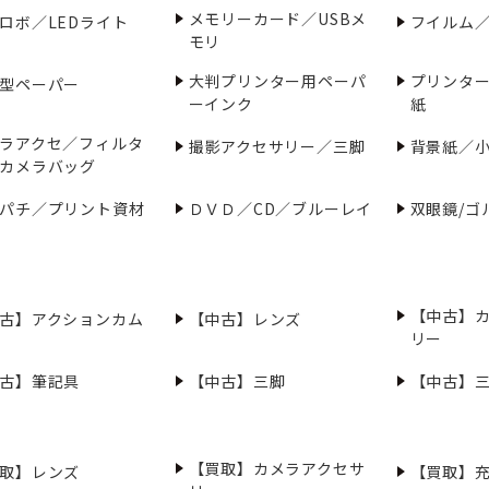
メモリーカード／USBメ
ロボ／LEDライト
フイルム
モリ
大判プリンター用ペーパ
プリンタ
型ペーパー
ーインク
紙
ラアクセ／フィルタ
撮影アクセサリー／三脚
背景紙／
カメラバッグ
パチ／プリント資材
ＤＶＤ／CD／ブルーレイ
双眼鏡/ゴ
【中古】
古】アクションカム
【中古】レンズ
リー
古】筆記具
【中古】三脚
【中古】
【買取】カメラアクセサ
取】レンズ
【買取】