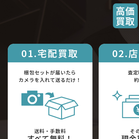
高価
買取
01.宅配買取
02.
梱包セットが届いたら
査定
カメラを入れて送るだけ！
約
送料・手数料
そ
すべて無料！
現金