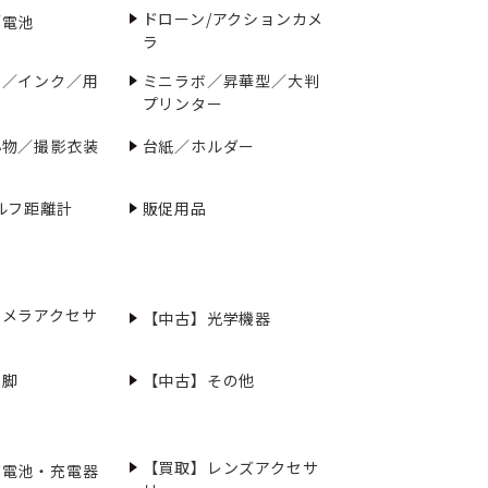
ドローン/アクションカメ
／電池
ラ
ー／インク／用
ミニラボ／昇華型／大判
プリンター
小物／撮影衣装
台紙／ホルダー
ルフ距離計
販促用品
カメラアクセサ
【中古】光学機器
三脚
【中古】その他
【買取】レンズアクセサ
充電池・充電器