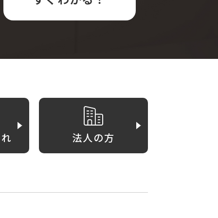
がれ
法人の方