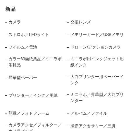
新品
カメラ
交換レンズ
ストロボ／LEDライト
メモリーカード／USBメモリ
フイルム／電池
ドローン/アクションカメラ
カラー印画紙薬品／ミニラボ
ミニラボ用インクジェット用
消耗品
紙インク
大判プリンター用ペーパーイ
昇華型ペーパー
ンク
ミニラボ／昇華型／大判プリ
プリンター／インク／用紙
ンター
額縁／フォトフレーム
アルバム／ファイル
カメラアクセ／フィルター／
撮影アクセサリー／三脚
カメラバッグ