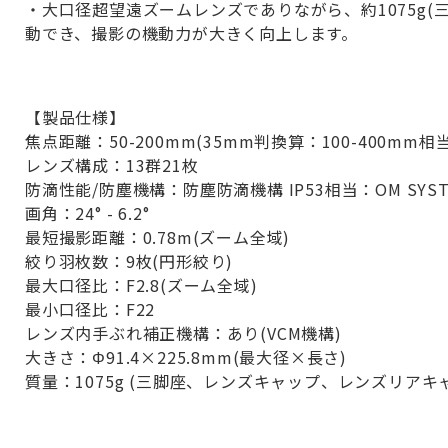
・大口径超望遠ズームレンズでありながら、約1075g
動でき、撮影の機動力が大きく向上します。
【製品仕様】
焦点距離：50-200mm(35mm判換算：100-400mm相当
レンズ構成：13群21枚
防滴性能/防塵機構：防塵防滴機構 IP53相当：OM S
画角：24° - 6.2°
最短撮影距離：0.78m(ズーム全域)
絞り羽枚数：9枚(円形絞り)
最大口径比：F2.8(ズーム全域)
最小口径比：F22
レンズ内手ぶれ補正機構：あり(VCM機構)
大きさ：Φ91.4×225.8mm(最大径×長さ)
質量：1075g (三脚座、レンズキャップ、レンズリア