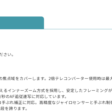
。
ださい。
相当の焦点域をカバーします。2倍テレコンバーター使用時は最大
えるインナーズーム方式を採用し、安定したフレーミング
/秒のAF追従連写に対応しています。
ロ手ぶれ補正に対応。高精度なジャイロセンサーと手ぶれ制
0段を誇ります。