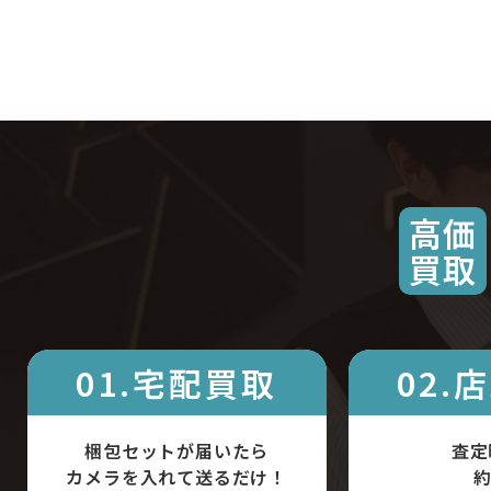
高価
買取
01.宅配買取
02.
梱包セットが届いたら
査定
カメラを入れて送るだけ！
約