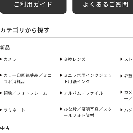
ご利用ガイド
よくあるご質問
カテゴリから探す
新品
カメラ
交換レンズ
スト
カラー印画紙薬品／ミニ
ミニラボ用インクジェッ
昇華
ラボ消耗品
ト用紙インク
カメ
額縁／フォトフレーム
アルバム／ファイル
ー／
ひな段／証明写真／スク
ラミネート
ハメ
ールフォト資材
中古