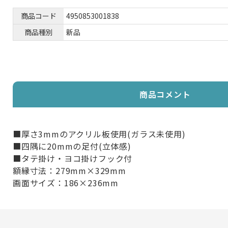
商品コード
4950853001838
商品種別
新品
商品コメント
■厚さ3mmのアクリル板使用(ガラス未使用)
■四隅に20mmの足付(立体感)
■タテ掛け・ヨコ掛けフック付
額縁寸法：279mm×329mm
画面サイズ：186×236mm