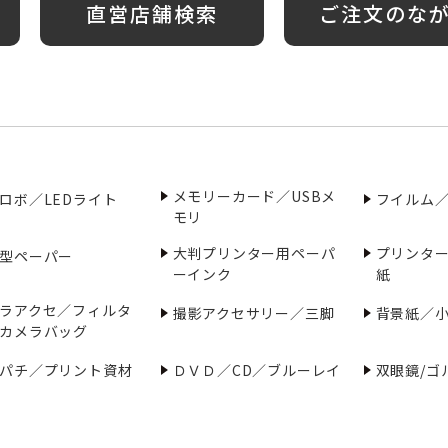
直営店舗検索
ご注文のな
メモリーカード／USBメ
ロボ／LEDライト
フイルム
モリ
大判プリンター用ペーパ
プリンタ
型ペーパー
ーインク
紙
ラアクセ／フィルタ
撮影アクセサリー／三脚
背景紙／
カメラバッグ
パチ／プリント資材
ＤＶＤ／CD／ブルーレイ
双眼鏡/ゴ