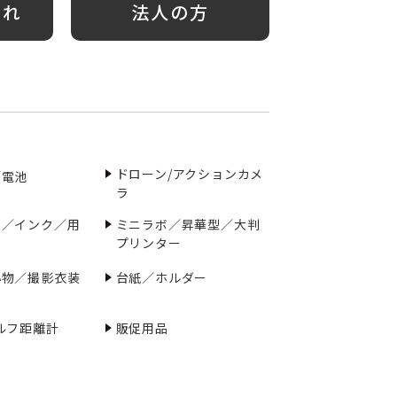
がれ
法人の方
ドローン/アクションカメ
／電池
ラ
ー／インク／用
ミニラボ／昇華型／大判
プリンター
小物／撮影衣装
台紙／ホルダー
ルフ距離計
販促用品