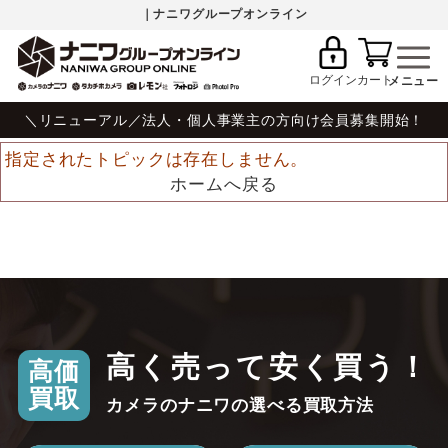
｜ナニワグループオンライン
ログイン
カート
＼リニューアル／法人・個人事業主の方向け会員募集開始！
指定されたトピックは存在しません。
ホームへ戻る
高く売って安く買う！
高価
買取
カメラのナニワの選べる買取方法