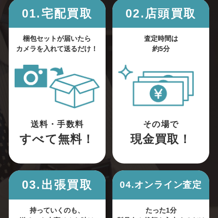
01.宅配買取
02.店頭買取
梱包セットが届いたら
査定時間は
カメラを入れて送るだけ！
約5分
送料・手数料
その場で
すべて無料！
現金買取！
03.出張買取
04.オンライン査定
持っていくのも、
たった1分