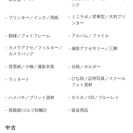
ンク
ミニラボ／昇華型／大判プリ
プリンター／インク／用紙
ンター
額縁／フォトフレーム
アルバム／ファイル
カメラアクセ／フィルター／
撮影アクセサリー／三脚
カメラバッグ
背景紙／小物／撮影衣装
台紙／ホルダー
ひな段／証明写真／スクール
ラミネート
フォト資材
ハメパチ／プリント資材
ＤＶＤ／CD／ブルーレイ
双眼鏡/ゴルフ距離計
販促用品
中古