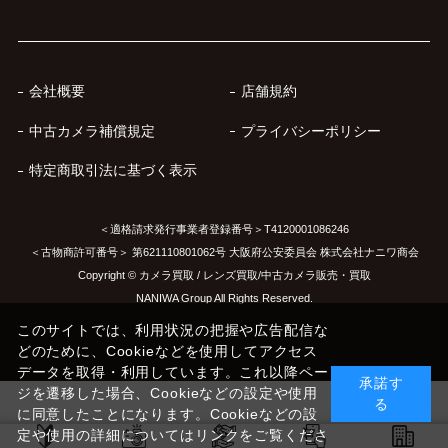
会社概要
店舗規約
中古カメラ補償規定
プライバシーポリシー
特定商取引法に基づく表示
＜適格請求発行事業者登録番号＞T4120001086246
＜古物商許可番号＞ 第621110801062号 大阪府公安委員会 株式会社ナニワ商会
Copyright © カメラ買取 / レンズ買取/中古カメラ販売・買取
NANIWA Group All Rights Reserved.
このサイトでは、利用状況の把握や広告配信な
どのために、Cookieなどを使用してアクセス
データを取得・利用しています。これ以降ペー
承諾す
ジを遷移した場合、Cookieなどの設定や使用
る
に同意したことになります。Cookieなどの設
定や使用の詳細についてはリンクをご覧くださ