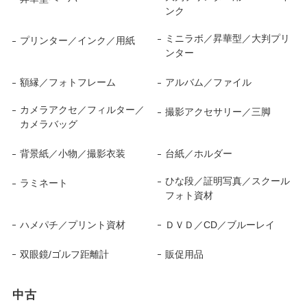
ンク
ミニラボ／昇華型／大判プリ
プリンター／インク／用紙
ンター
額縁／フォトフレーム
アルバム／ファイル
カメラアクセ／フィルター／
撮影アクセサリー／三脚
カメラバッグ
背景紙／小物／撮影衣装
台紙／ホルダー
ひな段／証明写真／スクール
ラミネート
フォト資材
ハメパチ／プリント資材
ＤＶＤ／CD／ブルーレイ
双眼鏡/ゴルフ距離計
販促用品
中古