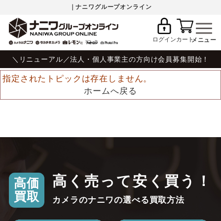
｜ナニワグループオンライン
ログイン
カート
＼リニューアル／法人・個人事業主の方向け会員募集開始！
指定されたトピックは存在しません。
ホームへ戻る
高く売って安く買う！
高価
買取
カメラのナニワの選べる買取方法