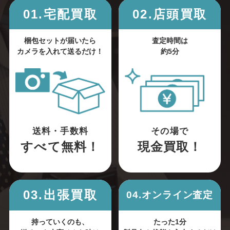
01.宅配買取
02.店頭買取
梱包セットが届いたら
査定時間は
カメラを入れて送るだけ！
約5分
送料・手数料
その場で
すべて無料！
現金買取！
03.出張買取
04.オンライン査定
持っていくのも、
たった1分