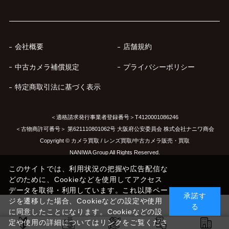
会社概要
店舗規約
中古カメラ補償規定
プライバシーポリシー
特定商取引法に基づく表示
＜適格請求発行事業者登録番号＞T4120001086246
＜古物商許可番号＞ 第621110801062号 大阪府公安委員会 株式会社ナニワ商会
Copyright © カメラ買取 / レンズ買取/中古カメラ販売・買取
NANIWA Group All Rights Reserved.
このサイトでは、利用状況の把握や広告配信な
どのために、Cookieなどを使用してアクセス
データを取得・利用しています。これ以降ペー
承諾す
ジを遷移した場合、Cookieなどの設定や使用
る
に同意したことになります。Cookieなどの設
定や使用の詳細についてはリンクをご覧くださ