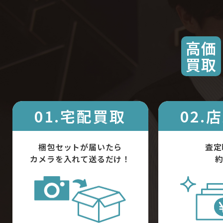
高価
買取
01.宅配買取
02.
梱包セットが届いたら
査定
カメラを入れて送るだけ！
約