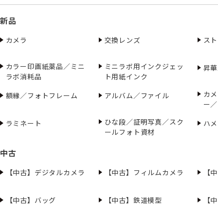
新品
カメラ
交換レンズ
スト
カラー印画紙薬品／ミニ
ミニラボ用インクジェッ
昇華
ラボ消耗品
ト用紙インク
カメ
額縁／フォトフレーム
アルバム／ファイル
ー／
ひな段／証明写真／スク
ラミネート
ハメ
ールフォト資材
中古
【中古】デジタルカメラ
【中古】フィルムカメラ
【中
【中古】バッグ
【中古】鉄道模型
【中