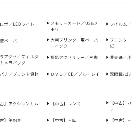
メモリーカード／USBメ
ロボ／LEDライト
フイルム
モリ
大判プリンター用ペーパ
プリンタ
型ペーパー
ーインク
紙
ラアクセ／フィルタ
撮影アクセサリー／三脚
背景紙／
カメラバッグ
パチ／プリント資材
ＤＶＤ／CD／ブルーレイ
双眼鏡/ゴ
【中古】
古】アクションカム
【中古】レンズ
リー
古】筆記具
【中古】三脚
【中古】