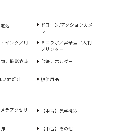
ドローン/アクションカメ
／電池
ラ
ー／インク／用
ミニラボ／昇華型／大判
プリンター
小物／撮影衣装
台紙／ホルダー
ルフ距離計
販促用品
カメラアクセサ
【中古】光学機器
三脚
【中古】その他