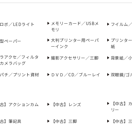
メモリーカード／USBメ
ロボ／LEDライト
フイルム
モリ
大判プリンター用ペーパ
プリンタ
型ペーパー
ーインク
紙
ラアクセ／フィルタ
撮影アクセサリー／三脚
背景紙／
カメラバッグ
パチ／プリント資材
ＤＶＤ／CD／ブルーレイ
双眼鏡/ゴ
【中古】
古】アクションカム
【中古】レンズ
リー
古】筆記具
【中古】三脚
【中古】