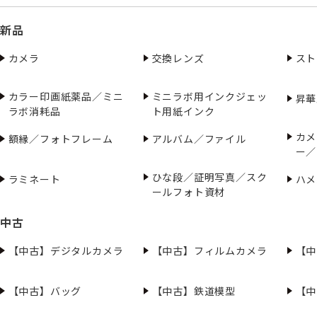
新品
カメラ
交換レンズ
スト
カラー印画紙薬品／ミニ
ミニラボ用インクジェッ
昇華
ラボ消耗品
ト用紙インク
カメ
額縁／フォトフレーム
アルバム／ファイル
ー／
ひな段／証明写真／スク
ラミネート
ハメ
ールフォト資材
中古
【中古】デジタルカメラ
【中古】フィルムカメラ
【中
【中古】バッグ
【中古】鉄道模型
【中