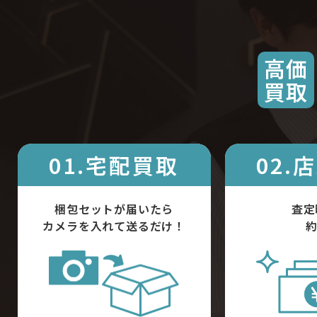
高価
買取
01.宅配買取
02.
梱包セットが届いたら
査定
カメラを入れて送るだけ！
約