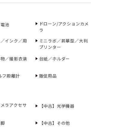
ドローン/アクションカメ
／電池
ラ
ー／インク／用
ミニラボ／昇華型／大判
プリンター
小物／撮影衣装
台紙／ホルダー
ルフ距離計
販促用品
カメラアクセサ
【中古】光学機器
三脚
【中古】その他