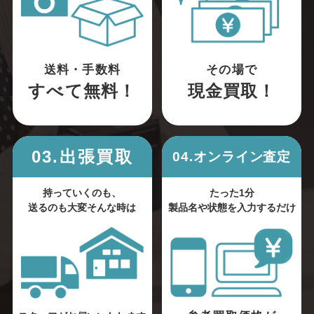
送料・手数料
その場で
すべて無料！
現金買取！
03.出張買取
04.オンライン査定
持っていくのも、
たった1分
送るのも大変そんな時は
製品名や状態を入力するだけ