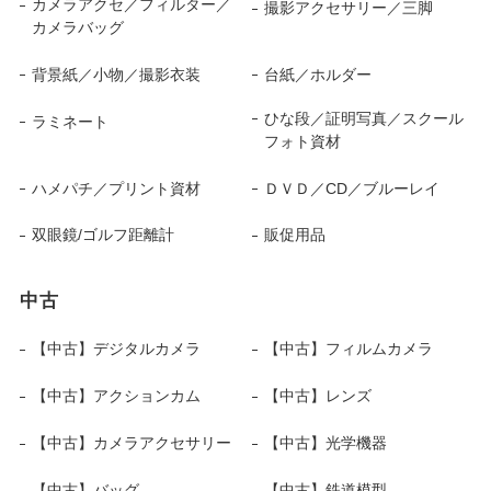
カメラアクセ／フィルター／
撮影アクセサリー／三脚
カメラバッグ
背景紙／小物／撮影衣装
台紙／ホルダー
ひな段／証明写真／スクール
ラミネート
フォト資材
ハメパチ／プリント資材
ＤＶＤ／CD／ブルーレイ
双眼鏡/ゴルフ距離計
販促用品
中古
【中古】デジタルカメラ
【中古】フィルムカメラ
【中古】アクションカム
【中古】レンズ
【中古】カメラアクセサリー
【中古】光学機器
【中古】バッグ
【中古】鉄道模型