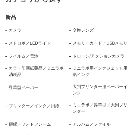
新品
カメラ
交換レンズ
ストロボ／LEDライト
メモリーカード／USBメモリ
フイルム／電池
ドローン/アクションカメラ
カラー印画紙薬品／ミニラボ
ミニラボ用インクジェット用
消耗品
紙インク
大判プリンター用ペーパーイ
昇華型ペーパー
ンク
ミニラボ／昇華型／大判プリ
プリンター／インク／用紙
ンター
額縁／フォトフレーム
アルバム／ファイル