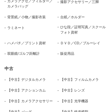
カメラアクセ／フィルター／
撮影アクセサリー／三脚
カメラバッグ
背景紙／小物／撮影衣装
台紙／ホルダー
ひな段／証明写真／スクール
ラミネート
フォト資材
ハメパチ／プリント資材
ＤＶＤ／CD／ブルーレイ
双眼鏡/ゴルフ距離計
販促用品
中古
【中古】デジタルカメラ
【中古】フィルムカメラ
【中古】アクションカム
【中古】レンズ
【中古】カメラアクセサリー
【中古】光学機器
【中古】バッグ
【中古】鉄道模型