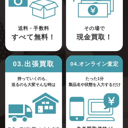
送料・手数料
その場で
すべて無料！
現金買取！
03.出張買取
04.オンライン査定
持っていくのも、
たった1分
送るのも大変そんな時は
製品名や状態を入力するだけ