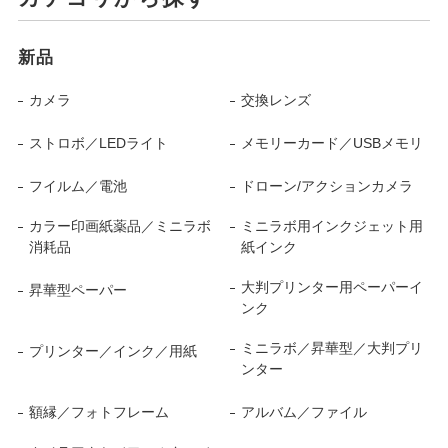
新品
カメラ
交換レンズ
ストロボ／LEDライト
メモリーカード／USBメモリ
フイルム／電池
ドローン/アクションカメラ
カラー印画紙薬品／ミニラボ
ミニラボ用インクジェット用
消耗品
紙インク
大判プリンター用ペーパーイ
昇華型ペーパー
ンク
ミニラボ／昇華型／大判プリ
プリンター／インク／用紙
ンター
額縁／フォトフレーム
アルバム／ファイル