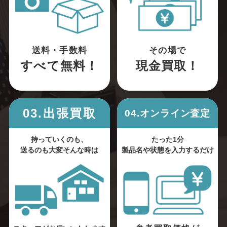
送料・手数料
その場で
すべて無料！
現金買取！
03.出張買取
04.オンライン査定
持っていくのも、
たった1分
送るのも大変そんな時は
製品名や状態を入力するだけ