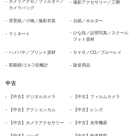
カメラアクセ／フィルター／
撮影アクセサリー／三脚
カメラバッグ
背景紙／小物／撮影衣装
台紙／ホルダー
ひな段／証明写真／スクール
ラミネート
フォト資材
ハメパチ／プリント資材
ＤＶＤ／CD／ブルーレイ
双眼鏡/ゴルフ距離計
販促用品
中古
【中古】デジタルカメラ
【中古】フィルムカメラ
【中古】アクションカム
【中古】レンズ
【中古】カメラアクセサリー
【中古】光学機器
【中古】バッグ
【中古】鉄道模型