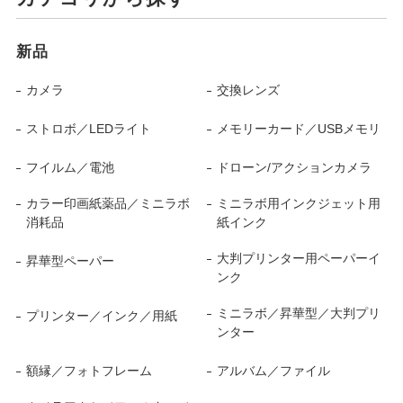
新品
カメラ
交換レンズ
ストロボ／LEDライト
メモリーカード／USBメモリ
フイルム／電池
ドローン/アクションカメラ
カラー印画紙薬品／ミニラボ
ミニラボ用インクジェット用
消耗品
紙インク
大判プリンター用ペーパーイ
昇華型ペーパー
ンク
ミニラボ／昇華型／大判プリ
プリンター／インク／用紙
ンター
額縁／フォトフレーム
アルバム／ファイル