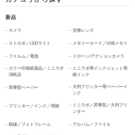
新品
カメラ
交換レンズ
ストロボ／LEDライト
メモリーカード／USBメモリ
フイルム／電池
ドローン/アクションカメラ
カラー印画紙薬品／ミニラボ
ミニラボ用インクジェット用
消耗品
紙インク
大判プリンター用ペーパーイ
昇華型ペーパー
ンク
ミニラボ／昇華型／大判プリ
プリンター／インク／用紙
ンター
額縁／フォトフレーム
アルバム／ファイル