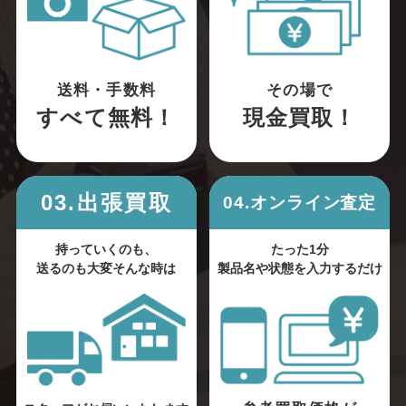
送料・手数料
その場で
すべて無料！
現金買取！
03.出張買取
04.オンライン査定
持っていくのも、
たった1分
送るのも大変そんな時は
製品名や状態を入力するだけ