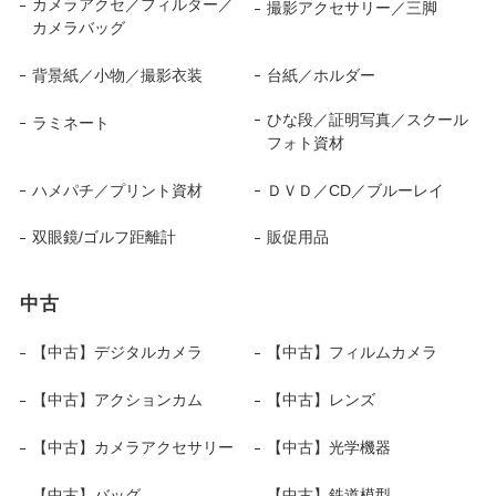
カメラアクセ／フィルター／
撮影アクセサリー／三脚
カメラバッグ
背景紙／小物／撮影衣装
台紙／ホルダー
ひな段／証明写真／スクール
ラミネート
フォト資材
ハメパチ／プリント資材
ＤＶＤ／CD／ブルーレイ
双眼鏡/ゴルフ距離計
販促用品
中古
【中古】デジタルカメラ
【中古】フィルムカメラ
【中古】アクションカム
【中古】レンズ
【中古】カメラアクセサリー
【中古】光学機器
【中古】バッグ
【中古】鉄道模型