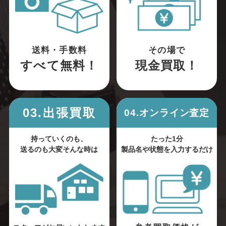
送料・手数料
その場で
すべて無料！
現金買取！
03.出張買取
04.オンライン査定
持っていくのも、
たった1分
送るのも大変そんな時は
製品名や状態を入力するだけ