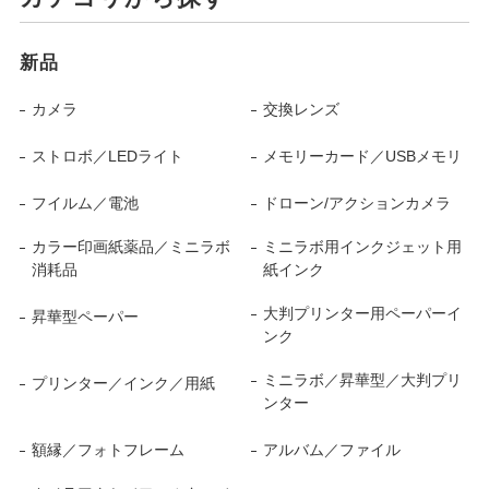
新品
カメラ
交換レンズ
ストロボ／LEDライト
メモリーカード／USBメモリ
フイルム／電池
ドローン/アクションカメラ
カラー印画紙薬品／ミニラボ
ミニラボ用インクジェット用
消耗品
紙インク
大判プリンター用ペーパーイ
昇華型ペーパー
ンク
ミニラボ／昇華型／大判プリ
プリンター／インク／用紙
ンター
額縁／フォトフレーム
アルバム／ファイル