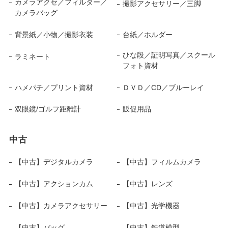
カメラアクセ／フィルター／
撮影アクセサリー／三脚
カメラバッグ
背景紙／小物／撮影衣装
台紙／ホルダー
ひな段／証明写真／スクール
ラミネート
フォト資材
ハメパチ／プリント資材
ＤＶＤ／CD／ブルーレイ
双眼鏡/ゴルフ距離計
販促用品
中古
【中古】デジタルカメラ
【中古】フィルムカメラ
【中古】アクションカム
【中古】レンズ
【中古】カメラアクセサリー
【中古】光学機器
【中古】バッグ
【中古】鉄道模型