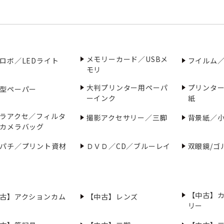
メモリーカード／USBメ
ロボ／LEDライト
フイルム
モリ
大判プリンター用ペーパ
プリンタ
型ペーパー
ーインク
紙
ラアクセ／フィルタ
撮影アクセサリー／三脚
背景紙／
カメラバッグ
パチ／プリント資材
ＤＶＤ／CD／ブルーレイ
双眼鏡/ゴ
【中古】
古】アクションカム
【中古】レンズ
リー