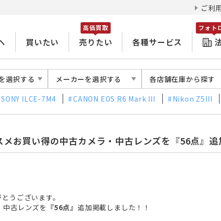
ご利
高価買取
フォト
へ
買いたい
売りたい
各種サービス
を選択する
メーカーを選択する
各店舗在庫から探す
SONY ILCE-7M4
CANON EOS R6 Mark III
Nikon Z5III
スメお買い得の中古カメラ・中古レンズを『56点』追
がとうございます。
・中古レンズを
『56点』
追加掲載
しました！！