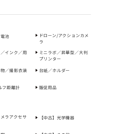
ドローン/アクションカメ
／電池
ラ
ー／インク／用
ミニラボ／昇華型／大判
プリンター
小物／撮影衣装
台紙／ホルダー
ルフ距離計
販促用品
カメラアクセサ
【中古】光学機器