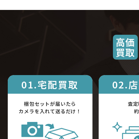
高価
買取
01.宅配買取
02.
梱包セットが届いたら
査定
カメラを入れて送るだけ！
約