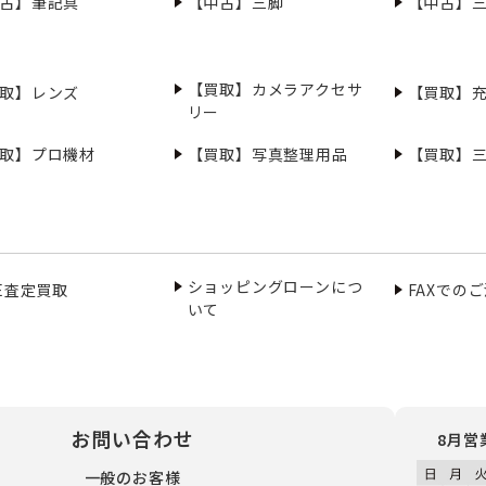
古】筆記具
【中古】三脚
【中古】
【買取】カメラアクセサ
取】レンズ
【買取】
リー
取】プロ機材
【買取】写真整理用品
【買取】
ショッピングローンにつ
NE査定買取
FAXでの
いて
お問い合わせ
8月営
一般のお客様