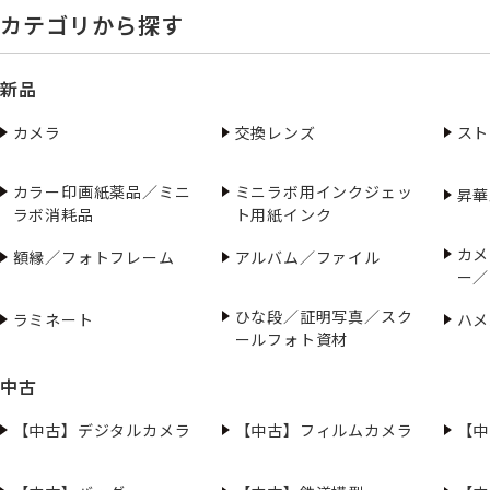
カテゴリから探す
新品
カメラ
交換レンズ
スト
カラー印画紙薬品／ミニ
ミニラボ用インクジェッ
昇華
ラボ消耗品
ト用紙インク
カメ
額縁／フォトフレーム
アルバム／ファイル
ー／
ひな段／証明写真／スク
ラミネート
ハメ
ールフォト資材
中古
【中古】デジタルカメラ
【中古】フィルムカメラ
【中