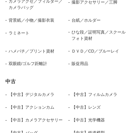
カメラアクセ／フィルター／
撮影アクセサリー／三脚
カメラバッグ
背景紙／小物／撮影衣装
台紙／ホルダー
ひな段／証明写真／スクール
ラミネート
フォト資材
ハメパチ／プリント資材
ＤＶＤ／CD／ブルーレイ
双眼鏡/ゴルフ距離計
販促用品
中古
【中古】デジタルカメラ
【中古】フィルムカメラ
【中古】アクションカム
【中古】レンズ
【中古】カメラアクセサリー
【中古】光学機器
【中古】バッグ
【中古】鉄道模型