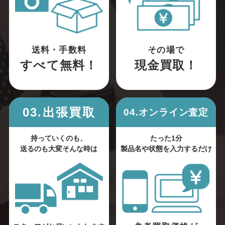
送料・手数料
その場で
すべて無料！
現金買取！
03.出張買取
04.オンライン査定
持っていくのも、
たった1分
送るのも大変そんな時は
製品名や状態を入力するだけ