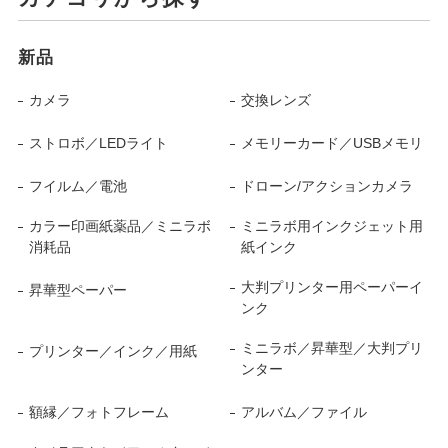
新品
カメラ
交換レンズ
ストロボ／LEDライト
メモリーカード／USBメモリ
フイルム／電池
ドローン/アクションカメラ
カラー印画紙薬品／ミニラボ
ミニラボ用インクジェット用
消耗品
紙インク
大判プリンター用ペーパーイ
昇華型ペーパー
ンク
ミニラボ／昇華型／大判プリ
プリンター／インク／用紙
ンター
額縁／フォトフレーム
アルバム／ファイル