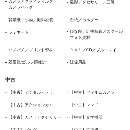
カメラアクセ／フィルター／
撮影アクセサリー／三脚
カメラバッグ
背景紙／小物／撮影衣装
台紙／ホルダー
ひな段／証明写真／スクール
ラミネート
フォト資材
ハメパチ／プリント資材
ＤＶＤ／CD／ブルーレイ
双眼鏡/ゴルフ距離計
販促用品
中古
【中古】デジタルカメラ
【中古】フィルムカメラ
【中古】アクションカム
【中古】レンズ
【中古】カメラアクセサリー
【中古】光学機器
【中古】バッグ
【中古】鉄道模型