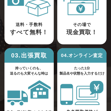
送料・手数料
その場で
すべて無料！
現金買取！
03.出張買取
04.オンライン査定
持っていくのも、
たった1分
送るのも大変そんな時は
製品名や状態を入力するだけ