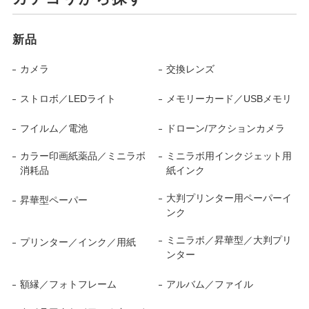
新品
カメラ
交換レンズ
ストロボ／LEDライト
メモリーカード／USBメモリ
フイルム／電池
ドローン/アクションカメラ
カラー印画紙薬品／ミニラボ
ミニラボ用インクジェット用
消耗品
紙インク
大判プリンター用ペーパーイ
昇華型ペーパー
ンク
ミニラボ／昇華型／大判プリ
プリンター／インク／用紙
ンター
額縁／フォトフレーム
アルバム／ファイル