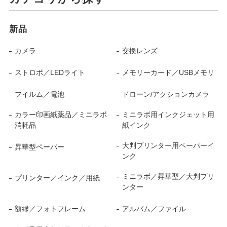
新品
カメラ
交換レンズ
ストロボ／LEDライト
メモリーカード／USBメモリ
フイルム／電池
ドローン/アクションカメラ
カラー印画紙薬品／ミニラボ
ミニラボ用インクジェット用
消耗品
紙インク
大判プリンター用ペーパーイ
昇華型ペーパー
ンク
ミニラボ／昇華型／大判プリ
プリンター／インク／用紙
ンター
額縁／フォトフレーム
アルバム／ファイル