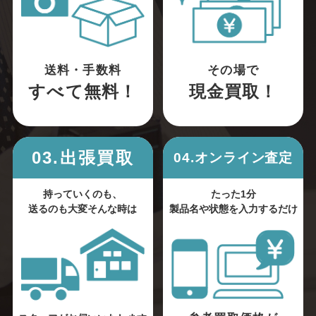
送料・手数料
その場で
すべて無料！
現金買取！
03.出張買取
04.オンライン査定
持っていくのも、
たった1分
送るのも大変そんな時は
製品名や状態を入力するだけ