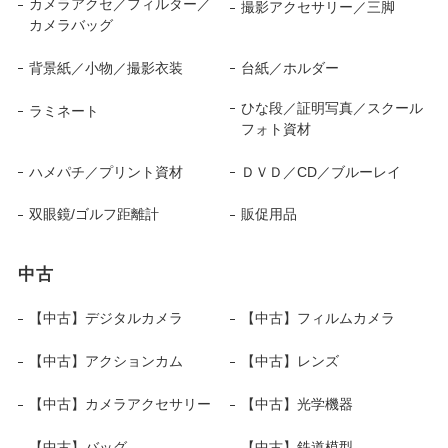
カメラアクセ／フィルター／
撮影アクセサリー／三脚
カメラバッグ
背景紙／小物／撮影衣装
台紙／ホルダー
ひな段／証明写真／スクール
ラミネート
フォト資材
ハメパチ／プリント資材
ＤＶＤ／CD／ブルーレイ
双眼鏡/ゴルフ距離計
販促用品
中古
【中古】デジタルカメラ
【中古】フィルムカメラ
【中古】アクションカム
【中古】レンズ
【中古】カメラアクセサリー
【中古】光学機器
【中古】バッグ
【中古】鉄道模型