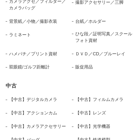
カメラアクセ／フィルター／
撮影アクセサリー／三脚
カメラバッグ
背景紙／小物／撮影衣装
台紙／ホルダー
ひな段／証明写真／スクール
ラミネート
フォト資材
ハメパチ／プリント資材
ＤＶＤ／CD／ブルーレイ
双眼鏡/ゴルフ距離計
販促用品
中古
【中古】デジタルカメラ
【中古】フィルムカメラ
【中古】アクションカム
【中古】レンズ
【中古】カメラアクセサリー
【中古】光学機器
【中古】バッグ
【中古】鉄道模型