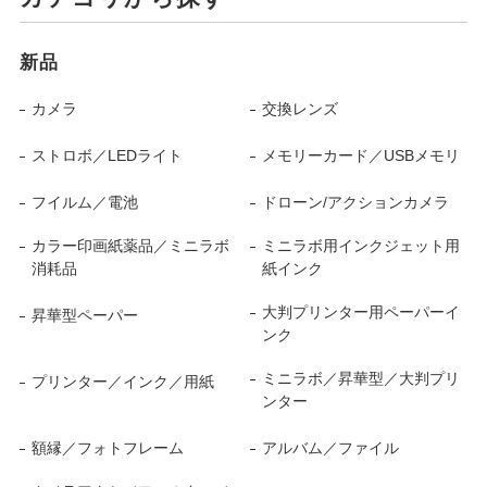
新品
カメラ
交換レンズ
ストロボ／LEDライト
メモリーカード／USBメモリ
フイルム／電池
ドローン/アクションカメラ
カラー印画紙薬品／ミニラボ
ミニラボ用インクジェット用
消耗品
紙インク
大判プリンター用ペーパーイ
昇華型ペーパー
ンク
ミニラボ／昇華型／大判プリ
プリンター／インク／用紙
ンター
額縁／フォトフレーム
アルバム／ファイル