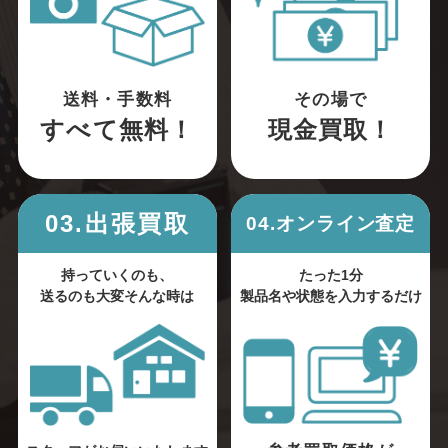
送料・手数料
その場で
すべて無料！
現金買取！
03.出張買取
04.オンライン査定
持っていくのも、
たった1分
送るのも大変そんな時は
製品名や状態を入力するだけ