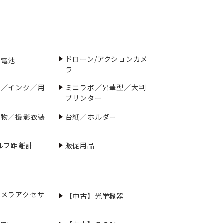
ドローン/アクションカメ
／電池
ラ
ー／インク／用
ミニラボ／昇華型／大判
プリンター
小物／撮影衣装
台紙／ホルダー
ルフ距離計
販促用品
カメラアクセサ
【中古】光学機器