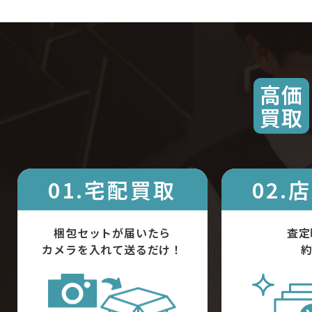
高価
買取
01.宅配買取
02.
梱包セットが届いたら
査定
カメラを入れて送るだけ！
約