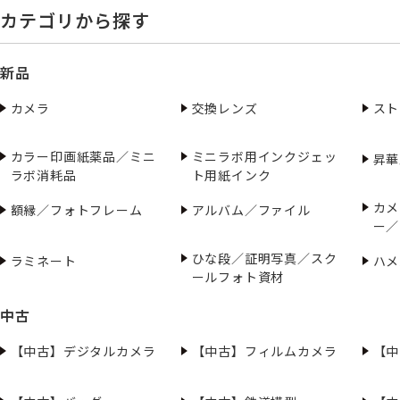
カテゴリから探す
新品
カメラ
交換レンズ
スト
カラー印画紙薬品／ミニ
ミニラボ用インクジェッ
昇華
ラボ消耗品
ト用紙インク
カメ
額縁／フォトフレーム
アルバム／ファイル
ー／
ひな段／証明写真／スク
ラミネート
ハメ
ールフォト資材
中古
【中古】デジタルカメラ
【中古】フィルムカメラ
【中