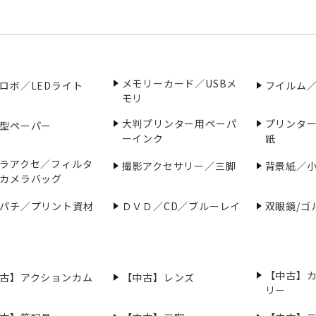
メモリーカード／USBメ
ロボ／LEDライト
フイルム
モリ
大判プリンター用ペーパ
プリンタ
型ペーパー
ーインク
紙
ラアクセ／フィルタ
撮影アクセサリー／三脚
背景紙／
カメラバッグ
パチ／プリント資材
ＤＶＤ／CD／ブルーレイ
双眼鏡/ゴ
【中古】
古】アクションカム
【中古】レンズ
リー