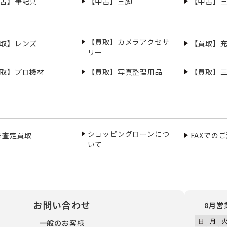
古】筆記具
【中古】三脚
【中古】
【買取】カメラアクセサ
取】レンズ
【買取】
リー
取】プロ機材
【買取】写真整理用品
【買取】
ショッピングローンにつ
NE査定買取
FAXでの
いて
お問い合わせ
8月営
一般のお客様