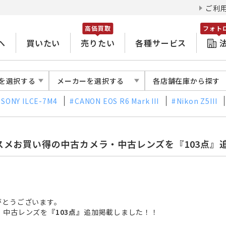
ご利
高価買取
フォト
へ
買いたい
売りたい
各種サービス
を選択する
メーカーを選択する
各店舗在庫から探す
SONY ILCE-7M4
CANON EOS R6 Mark III
Nikon Z5III
スメお買い得の中古カメラ・中古レンズを『103点』
がとうございます。
・中古レンズを
『103点』
追加掲載
しました！！