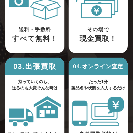
送料・手数料
その場で
すべて無料！
現金買取！
03.出張買取
04.オンライン査定
持っていくのも、
たった1分
送るのも大変そんな時は
製品名や状態を入力するだけ