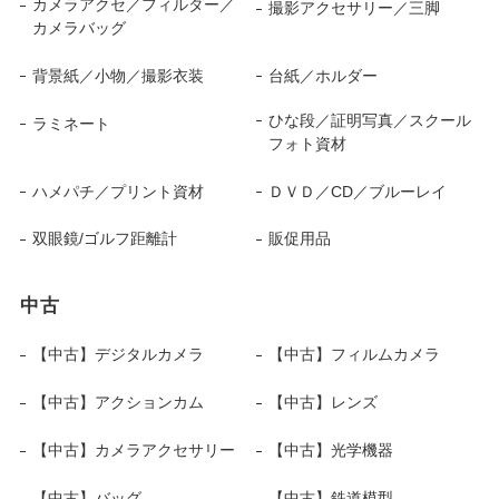
カメラアクセ／フィルター／
撮影アクセサリー／三脚
カメラバッグ
背景紙／小物／撮影衣装
台紙／ホルダー
ひな段／証明写真／スクール
ラミネート
フォト資材
ハメパチ／プリント資材
ＤＶＤ／CD／ブルーレイ
双眼鏡/ゴルフ距離計
販促用品
中古
【中古】デジタルカメラ
【中古】フィルムカメラ
【中古】アクションカム
【中古】レンズ
【中古】カメラアクセサリー
【中古】光学機器
【中古】バッグ
【中古】鉄道模型