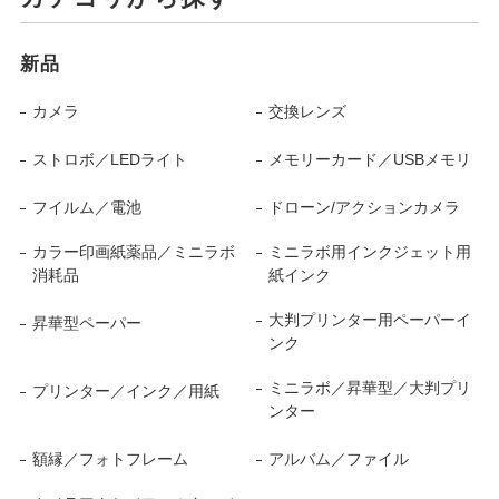
新品
カメラ
交換レンズ
ストロボ／LEDライト
メモリーカード／USBメモリ
フイルム／電池
ドローン/アクションカメラ
カラー印画紙薬品／ミニラボ
ミニラボ用インクジェット用
消耗品
紙インク
大判プリンター用ペーパーイ
昇華型ペーパー
ンク
ミニラボ／昇華型／大判プリ
プリンター／インク／用紙
ンター
額縁／フォトフレーム
アルバム／ファイル