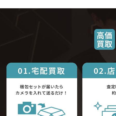
高価
買取
01.宅配買取
02.
梱包セットが届いたら
査定
カメラを入れて送るだけ！
約