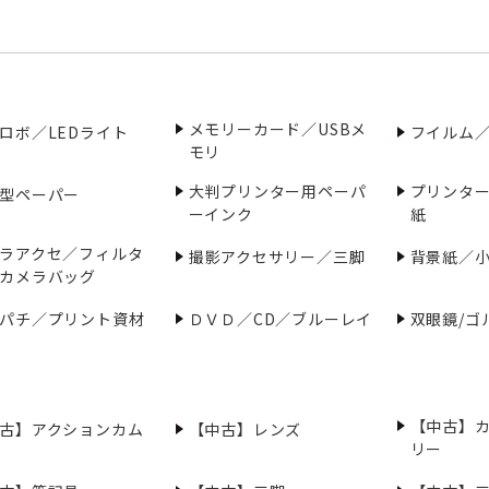
メモリーカード／USBメ
ロボ／LEDライト
フイルム
モリ
大判プリンター用ペーパ
プリンタ
型ペーパー
ーインク
紙
ラアクセ／フィルタ
撮影アクセサリー／三脚
背景紙／
カメラバッグ
パチ／プリント資材
ＤＶＤ／CD／ブルーレイ
双眼鏡/ゴ
【中古】
古】アクションカム
【中古】レンズ
リー