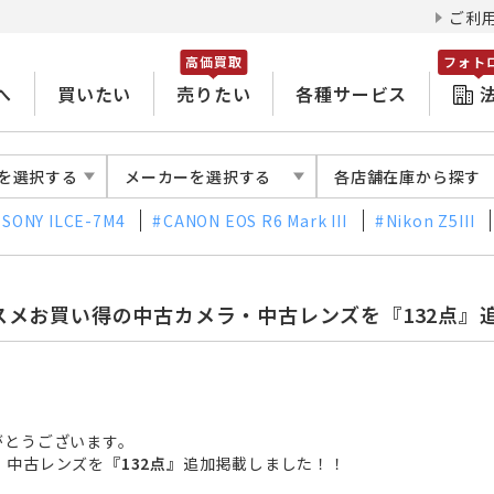
ご利
高価買取
フォト
へ
買いたい
売りたい
各種サービス
を選択する
メーカーを選択する
各店舗在庫から探す
SONY ILCE-7M4
CANON EOS R6 Mark III
Nikon Z5III
スメお買い得の中古カメラ・中古レンズを『132点』
がとうございます。
・中古レンズを
『132点』
追加掲載
しました！！