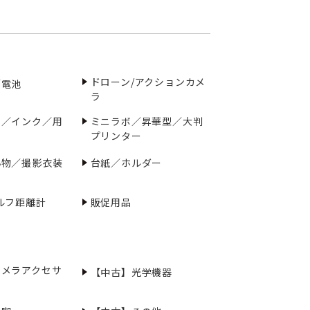
ドローン/アクションカメ
／電池
ラ
ー／インク／用
ミニラボ／昇華型／大判
プリンター
小物／撮影衣装
台紙／ホルダー
ルフ距離計
販促用品
カメラアクセサ
【中古】光学機器