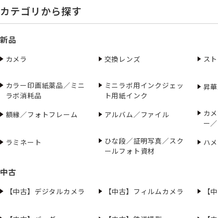
カテゴリから探す
新品
カメラ
交換レンズ
スト
カラー印画紙薬品／ミニ
ミニラボ用インクジェッ
昇華
ラボ消耗品
ト用紙インク
カメ
額縁／フォトフレーム
アルバム／ファイル
ー／
ひな段／証明写真／スク
ラミネート
ハメ
ールフォト資材
中古
【中古】デジタルカメラ
【中古】フィルムカメラ
【中