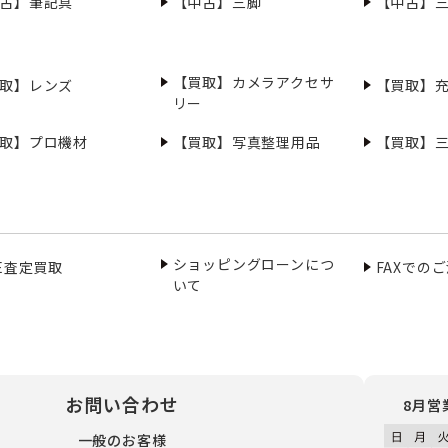
古】筆記具
【中古】三脚
【中古】
【買取】カメラアクセサ
取】レンズ
【買取】
リー
取】プロ機材
【買取】写真整理用品
【買取】
ショッピングローンにつ
NE査定買取
FAXでの
いて
お問い合わせ
8月営
一般のお客様