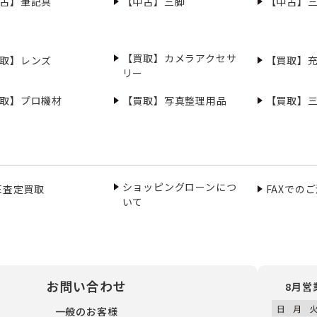
古】筆記具
【中古】三脚
【中古】
【買取】カメラアクセサ
取】レンズ
【買取】
リー
取】プロ機材
【買取】写真整理用品
【買取】
ショッピングローンにつ
NE査定買取
FAXでの
いて
お問い合わせ
8月営
一般のお客様