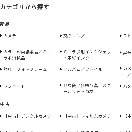
カテゴリから探す
新品
カメラ
交換レンズ
スト
カラー印画紙薬品／ミニ
ミニラボ用インクジェッ
昇華
ラボ消耗品
ト用紙インク
カメ
額縁／フォトフレーム
アルバム／ファイル
ー／
ひな段／証明写真／スク
ラミネート
ハメ
ールフォト資材
中古
【中古】デジタルカメラ
【中古】フィルムカメラ
【中