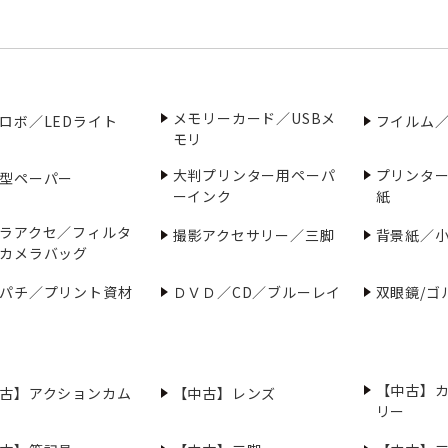
メモリーカード／USBメ
ロボ／LEDライト
フイルム
モリ
大判プリンター用ペーパ
プリンタ
型ペーパー
ーインク
紙
ラアクセ／フィルタ
撮影アクセサリー／三脚
背景紙／
カメラバッグ
パチ／プリント資材
ＤＶＤ／CD／ブルーレイ
双眼鏡/ゴ
【中古】
古】アクションカム
【中古】レンズ
リー