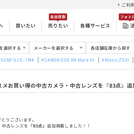
ご利
高価買取
フォト
へ
買いたい
売りたい
各種サービス
を選択する
メーカーを選択する
各店舗在庫から探す
SONY ILCE-7M4
CANON EOS R6 Mark III
Nikon Z5III
スメお買い得の中古カメラ・中古レンズを『83点』追
がとうございます。
・中古レンズを
『83点』
追加掲載
しました！！