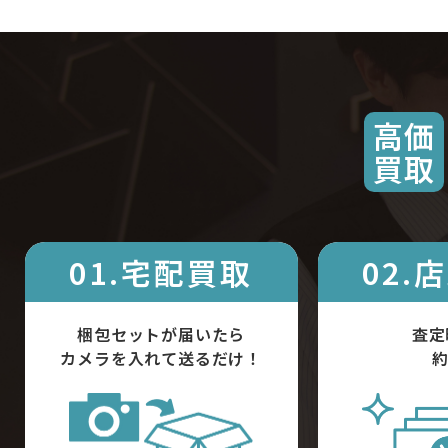
高価
買取
01.宅配買取
02.
梱包セットが届いたら
査定
カメラを入れて送るだけ！
約