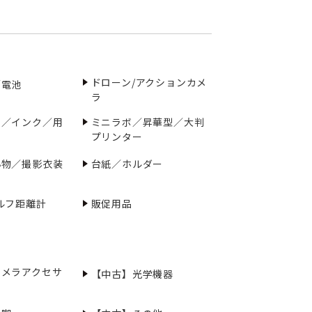
ドローン/アクションカメ
／電池
ラ
ー／インク／用
ミニラボ／昇華型／大判
プリンター
小物／撮影衣装
台紙／ホルダー
ルフ距離計
販促用品
カメラアクセサ
【中古】光学機器