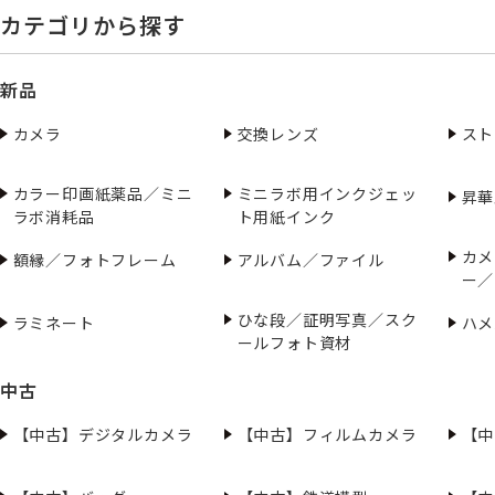
カテゴリから探す
新品
カメラ
交換レンズ
スト
カラー印画紙薬品／ミニ
ミニラボ用インクジェッ
昇華
ラボ消耗品
ト用紙インク
カメ
額縁／フォトフレーム
アルバム／ファイル
ー／
ひな段／証明写真／スク
ラミネート
ハメ
ールフォト資材
中古
【中古】デジタルカメラ
【中古】フィルムカメラ
【中