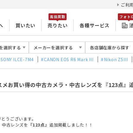
ご利
高価買取
フォト
へ
買いたい
売りたい
各種サービス
を選択する
メーカーを選択する
各店舗在庫から探す
SONY ILCE-7M4
CANON EOS R6 Mark III
Nikon Z5III
スメお買い得の中古カメラ・中古レンズを『123点』
がとうございます。
・中古レンズを
『123点』
追加掲載
しました！！