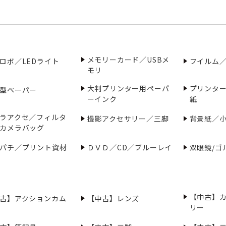
メモリーカード／USBメ
ロボ／LEDライト
フイルム
モリ
大判プリンター用ペーパ
プリンタ
型ペーパー
ーインク
紙
ラアクセ／フィルタ
撮影アクセサリー／三脚
背景紙／
カメラバッグ
パチ／プリント資材
ＤＶＤ／CD／ブルーレイ
双眼鏡/ゴ
【中古】
古】アクションカム
【中古】レンズ
リー