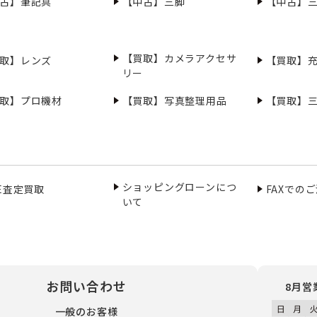
古】筆記具
【中古】三脚
【中古】
【買取】カメラアクセサ
取】レンズ
【買取】
リー
取】プロ機材
【買取】写真整理用品
【買取】
ショッピングローンにつ
NE査定買取
FAXでの
いて
お問い合わせ
8月営
一般のお客様