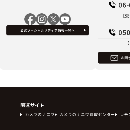
06-
【受
050
公式ソーシャルメディア情報一覧へ
【
お問
関連サイト
カメラのナニワ
カメラのナニワ買取センター
レモ