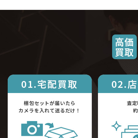
高価
買取
01.宅配買取
02.
梱包セットが届いたら
査定
カメラを入れて送るだけ！
約