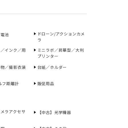
ドローン/アクションカメ
／電池
ラ
ー／インク／用
ミニラボ／昇華型／大判
プリンター
小物／撮影衣装
台紙／ホルダー
ルフ距離計
販促用品
カメラアクセサ
【中古】光学機器