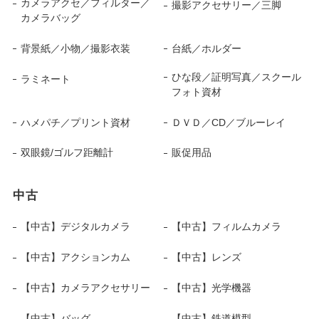
カメラアクセ／フィルター／
撮影アクセサリー／三脚
カメラバッグ
背景紙／小物／撮影衣装
台紙／ホルダー
ひな段／証明写真／スクール
ラミネート
フォト資材
ハメパチ／プリント資材
ＤＶＤ／CD／ブルーレイ
双眼鏡/ゴルフ距離計
販促用品
中古
【中古】デジタルカメラ
【中古】フィルムカメラ
【中古】アクションカム
【中古】レンズ
【中古】カメラアクセサリー
【中古】光学機器
【中古】バッグ
【中古】鉄道模型