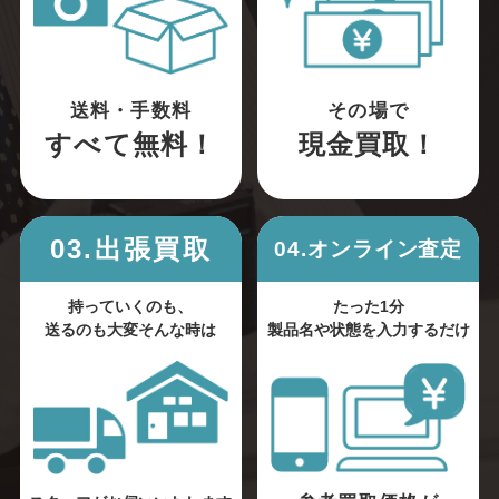
送料・手数料
その場で
すべて無料！
現金買取！
03.出張買取
04.オンライン査定
持っていくのも、
たった1分
送るのも大変そんな時は
製品名や状態を入力するだけ