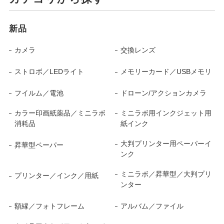
新品
カメラ
交換レンズ
ストロボ／LEDライト
メモリーカード／USBメモリ
フイルム／電池
ドローン/アクションカメラ
カラー印画紙薬品／ミニラボ
ミニラボ用インクジェット用
消耗品
紙インク
大判プリンター用ペーパーイ
昇華型ペーパー
ンク
ミニラボ／昇華型／大判プリ
プリンター／インク／用紙
ンター
額縁／フォトフレーム
アルバム／ファイル