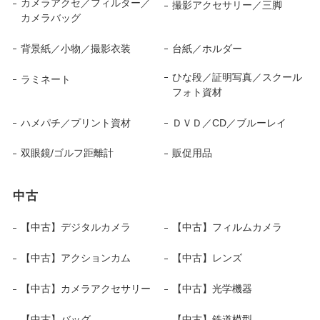
カメラアクセ／フィルター／
撮影アクセサリー／三脚
カメラバッグ
背景紙／小物／撮影衣装
台紙／ホルダー
ひな段／証明写真／スクール
ラミネート
フォト資材
ハメパチ／プリント資材
ＤＶＤ／CD／ブルーレイ
双眼鏡/ゴルフ距離計
販促用品
中古
【中古】デジタルカメラ
【中古】フィルムカメラ
【中古】アクションカム
【中古】レンズ
【中古】カメラアクセサリー
【中古】光学機器
【中古】バッグ
【中古】鉄道模型