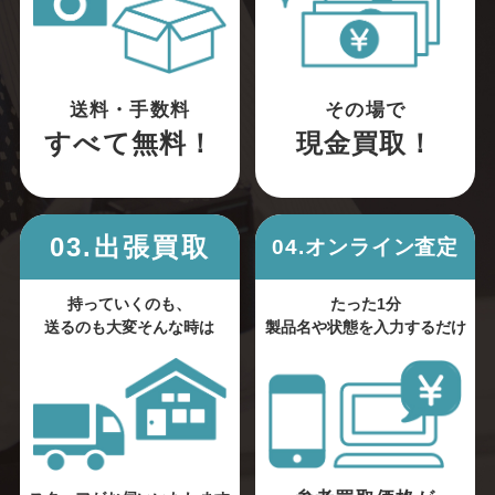
送料・手数料
その場で
すべて無料！
現金買取！
03.出張買取
04.オンライン査定
持っていくのも、
たった1分
送るのも大変そんな時は
製品名や状態を入力するだけ