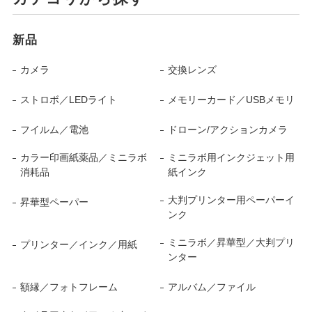
新品
カメラ
交換レンズ
ストロボ／LEDライト
メモリーカード／USBメモリ
フイルム／電池
ドローン/アクションカメラ
カラー印画紙薬品／ミニラボ
ミニラボ用インクジェット用
消耗品
紙インク
大判プリンター用ペーパーイ
昇華型ペーパー
ンク
ミニラボ／昇華型／大判プリ
プリンター／インク／用紙
ンター
額縁／フォトフレーム
アルバム／ファイル