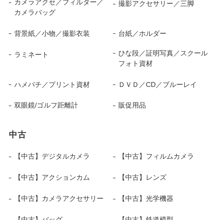
カメラアクセ／フィルター／
撮影アクセサリー／三脚
カメラバッグ
背景紙／小物／撮影衣装
台紙／ホルダー
ひな段／証明写真／スクール
ラミネート
フォト資材
ハメパチ／プリント資材
ＤＶＤ／CD／ブルーレイ
双眼鏡/ゴルフ距離計
販促用品
中古
【中古】デジタルカメラ
【中古】フィルムカメラ
【中古】アクションカム
【中古】レンズ
【中古】カメラアクセサリー
【中古】光学機器
【中古】バッグ
【中古】鉄道模型