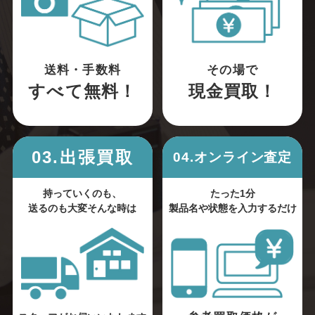
送料・手数料
その場で
すべて無料！
現金買取！
03.出張買取
04.オンライン査定
持っていくのも、
たった1分
送るのも大変そんな時は
製品名や状態を入力するだけ