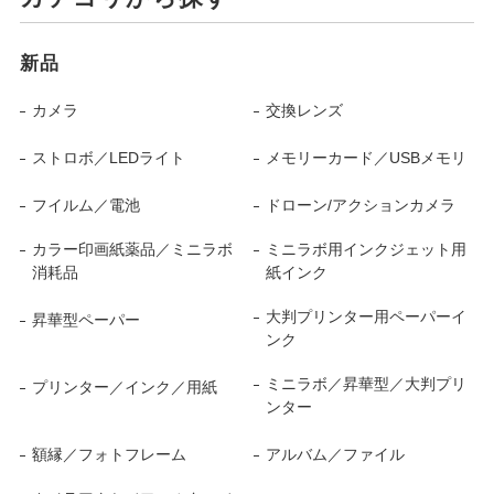
新品
カメラ
交換レンズ
ストロボ／LEDライト
メモリーカード／USBメモリ
フイルム／電池
ドローン/アクションカメラ
カラー印画紙薬品／ミニラボ
ミニラボ用インクジェット用
消耗品
紙インク
大判プリンター用ペーパーイ
昇華型ペーパー
ンク
ミニラボ／昇華型／大判プリ
プリンター／インク／用紙
ンター
額縁／フォトフレーム
アルバム／ファイル