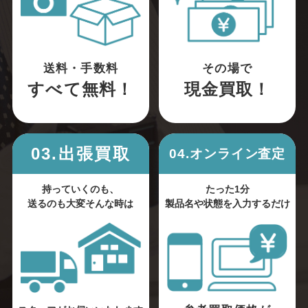
送料・手数料
その場で
すべて無料！
現金買取！
03.出張買取
04.オンライン査定
持っていくのも、
たった1分
送るのも大変そんな時は
製品名や状態を入力するだけ