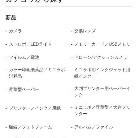
新品
カメラ
交換レンズ
ストロボ／LEDライト
メモリーカード／USBメモリ
フイルム／電池
ドローン/アクションカメラ
カラー印画紙薬品／ミニラボ
ミニラボ用インクジェット用
消耗品
紙インク
大判プリンター用ペーパーイ
昇華型ペーパー
ンク
ミニラボ／昇華型／大判プリ
プリンター／インク／用紙
ンター
額縁／フォトフレーム
アルバム／ファイル