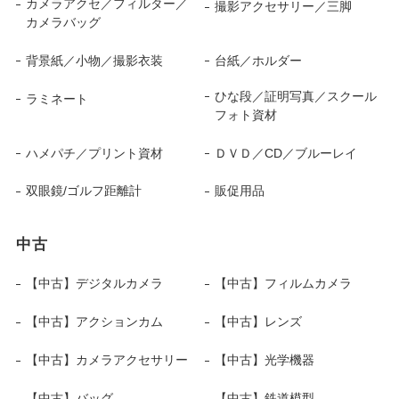
カメラアクセ／フィルター／
撮影アクセサリー／三脚
カメラバッグ
背景紙／小物／撮影衣装
台紙／ホルダー
ひな段／証明写真／スクール
ラミネート
フォト資材
ハメパチ／プリント資材
ＤＶＤ／CD／ブルーレイ
双眼鏡/ゴルフ距離計
販促用品
中古
【中古】デジタルカメラ
【中古】フィルムカメラ
【中古】アクションカム
【中古】レンズ
【中古】カメラアクセサリー
【中古】光学機器
【中古】バッグ
【中古】鉄道模型