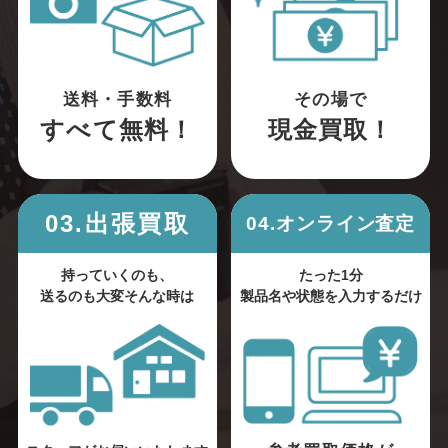
送料・手数料
その場で
すべて無料！
現金買取！
03.出張買取
04.オンライン査定
持っていくのも、
たった1分
送るのも大変そんな時は
製品名や状態を入力するだけ