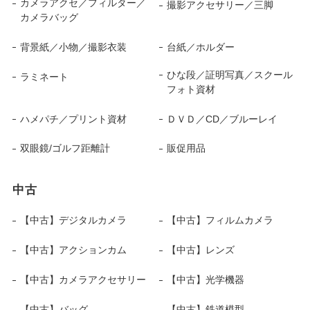
カメラアクセ／フィルター／
撮影アクセサリー／三脚
カメラバッグ
背景紙／小物／撮影衣装
台紙／ホルダー
ひな段／証明写真／スクール
ラミネート
フォト資材
ハメパチ／プリント資材
ＤＶＤ／CD／ブルーレイ
双眼鏡/ゴルフ距離計
販促用品
中古
【中古】デジタルカメラ
【中古】フィルムカメラ
【中古】アクションカム
【中古】レンズ
【中古】カメラアクセサリー
【中古】光学機器
【中古】バッグ
【中古】鉄道模型