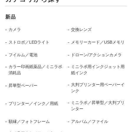
新品
カメラ
交換レンズ
ストロボ／LEDライト
メモリーカード／USBメモリ
フイルム／電池
ドローン/アクションカメラ
カラー印画紙薬品／ミニラボ
ミニラボ用インクジェット用
消耗品
紙インク
大判プリンター用ペーパーイ
昇華型ペーパー
ンク
ミニラボ／昇華型／大判プリ
プリンター／インク／用紙
ンター
額縁／フォトフレーム
アルバム／ファイル