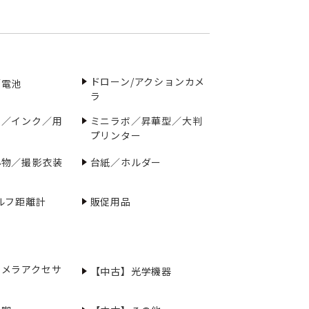
ドローン/アクションカメ
／電池
ラ
ー／インク／用
ミニラボ／昇華型／大判
プリンター
小物／撮影衣装
台紙／ホルダー
ルフ距離計
販促用品
カメラアクセサ
【中古】光学機器