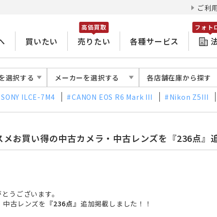
ご利
高価買取
フォト
へ
買いたい
売りたい
各種サービス
を選択する
メーカーを選択する
各店舗在庫から探す
SONY ILCE-7M4
CANON EOS R6 Mark III
Nikon Z5III
スメお買い得の中古カメラ・中古レンズを『236点』
がとうございます。
・中古レンズを
『236点』
追加掲載
しました！！