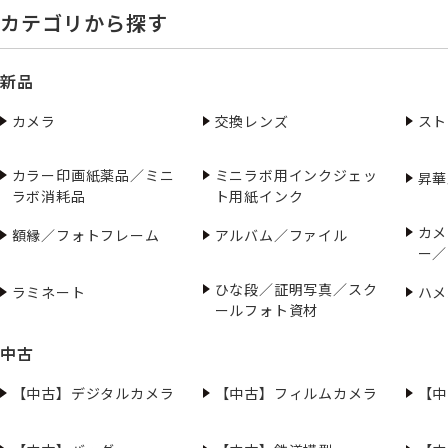
カテゴリから探す
新品
カメラ
交換レンズ
スト
カラー印画紙薬品／ミニ
ミニラボ用インクジェッ
昇華
ラボ消耗品
ト用紙インク
カメ
額縁／フォトフレーム
アルバム／ファイル
ー／
ひな段／証明写真／スク
ラミネート
ハメ
ールフォト資材
中古
【中古】デジタルカメラ
【中古】フィルムカメラ
【中