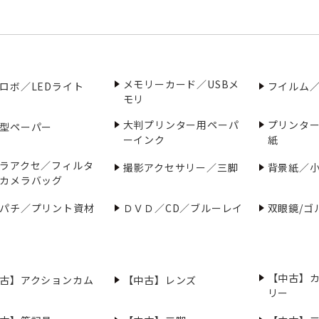
メモリーカード／USBメ
ロボ／LEDライト
フイルム
モリ
大判プリンター用ペーパ
プリンタ
型ペーパー
ーインク
紙
ラアクセ／フィルタ
撮影アクセサリー／三脚
背景紙／
カメラバッグ
パチ／プリント資材
ＤＶＤ／CD／ブルーレイ
双眼鏡/ゴ
【中古】
古】アクションカム
【中古】レンズ
リー