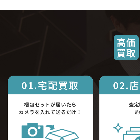
高価
買取
01.宅配買取
02.
梱包セットが届いたら
査定
カメラを入れて送るだけ！
約