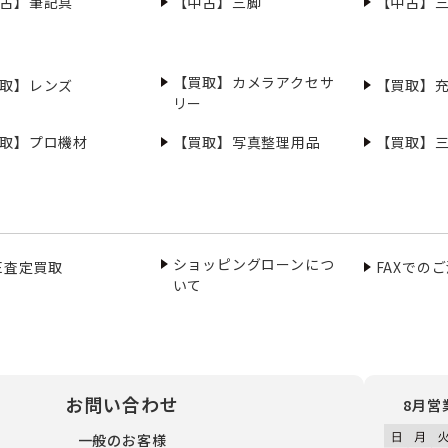
古】筆記具
【中古】三脚
【中古】
【買取】カメラアクセサ
取】レンズ
【買取】
リー
取】プロ機材
【買取】写真整理用品
【買取】
ショッピングローンにつ
NE査定買取
FAXでの
いて
お問い合わせ
8月営
一般のお客様