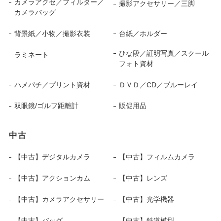
カメラアクセ／フィルター／
撮影アクセサリー／三脚
カメラバッグ
背景紙／小物／撮影衣装
台紙／ホルダー
ひな段／証明写真／スクール
ラミネート
フォト資材
ハメパチ／プリント資材
ＤＶＤ／CD／ブルーレイ
双眼鏡/ゴルフ距離計
販促用品
中古
【中古】デジタルカメラ
【中古】フィルムカメラ
【中古】アクションカム
【中古】レンズ
【中古】カメラアクセサリー
【中古】光学機器
【中古】バッグ
【中古】鉄道模型