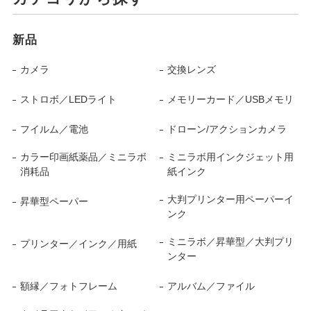
新品
カメラ
交換レンズ
ストロボ／LEDライト
メモリーカード／USBメモリ
フイルム／電池
ドローン/アクションカメラ
カラー印画紙薬品／ミニラボ
ミニラボ用インクジェット用
消耗品
紙インク
大判プリンター用ペーパーイ
昇華型ペーパー
ンク
ミニラボ／昇華型／大判プリ
プリンター／インク／用紙
ンター
額縁／フォトフレーム
アルバム／ファイル