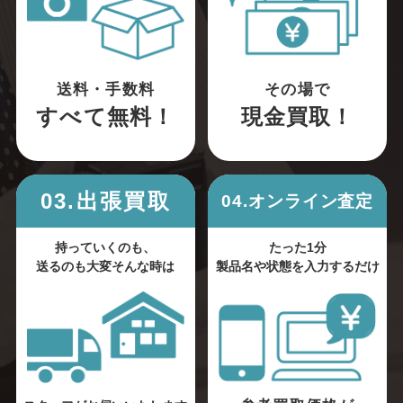
送料・手数料
その場で
すべて無料！
現金買取！
03.出張買取
04.オンライン査定
持っていくのも、
たった1分
送るのも大変そんな時は
製品名や状態を入力するだけ