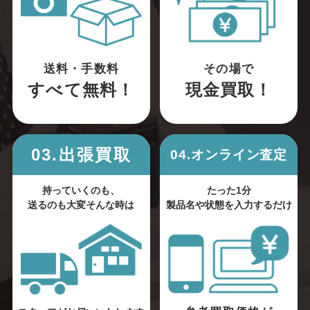
送料・手数料
その場で
すべて無料！
現金買取！
03.出張買取
04.オンライン査定
持っていくのも、
たった1分
送るのも大変そんな時は
製品名や状態を入力するだけ