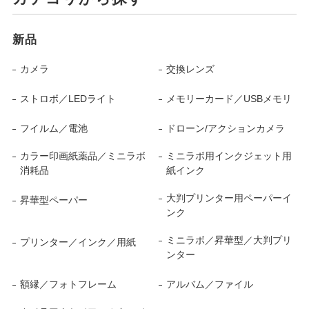
新品
カメラ
交換レンズ
ストロボ／LEDライト
メモリーカード／USBメモリ
フイルム／電池
ドローン/アクションカメラ
カラー印画紙薬品／ミニラボ
ミニラボ用インクジェット用
消耗品
紙インク
大判プリンター用ペーパーイ
昇華型ペーパー
ンク
ミニラボ／昇華型／大判プリ
プリンター／インク／用紙
ンター
額縁／フォトフレーム
アルバム／ファイル