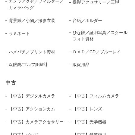
カメラアクセ／フィルター／
撮影アクセサリー／三脚
カメラバッグ
背景紙／小物／撮影衣装
台紙／ホルダー
ひな段／証明写真／スクール
ラミネート
フォト資材
ハメパチ／プリント資材
ＤＶＤ／CD／ブルーレイ
双眼鏡/ゴルフ距離計
販促用品
中古
【中古】デジタルカメラ
【中古】フィルムカメラ
【中古】アクションカム
【中古】レンズ
【中古】カメラアクセサリー
【中古】光学機器
【中古】バッグ
【中古】鉄道模型