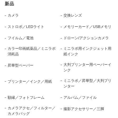
新品
カメラ
交換レンズ
ストロボ／LEDライト
メモリーカード／USBメモリ
フイルム／電池
ドローン/アクションカメラ
カラー印画紙薬品／ミニラボ
ミニラボ用インクジェット用
消耗品
紙インク
大判プリンター用ペーパーイ
昇華型ペーパー
ンク
ミニラボ／昇華型／大判プリ
プリンター／インク／用紙
ンター
額縁／フォトフレーム
アルバム／ファイル
カメラアクセ／フィルター／
撮影アクセサリー／三脚
カメラバッグ