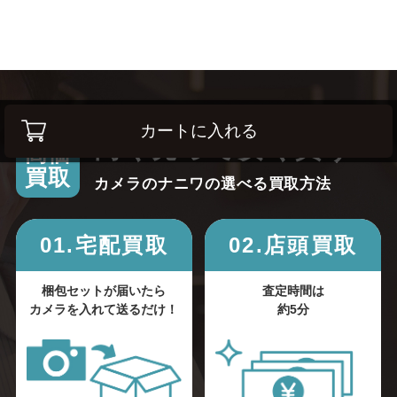
カートに入れる
高く売って安く買う！
高価
買取
カメラのナニワの選べる買取方法
01.宅配買取
02.店頭買取
梱包セットが届いたら
査定時間は
カメラを入れて送るだけ！
約5分