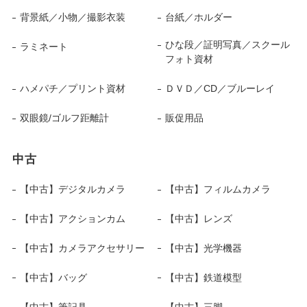
背景紙／小物／撮影衣装
台紙／ホルダー
ひな段／証明写真／スクール
ラミネート
フォト資材
ハメパチ／プリント資材
ＤＶＤ／CD／ブルーレイ
双眼鏡/ゴルフ距離計
販促用品
中古
【中古】デジタルカメラ
【中古】フィルムカメラ
【中古】アクションカム
【中古】レンズ
【中古】カメラアクセサリー
【中古】光学機器
【中古】バッグ
【中古】鉄道模型
【中古】筆記具
【中古】三脚