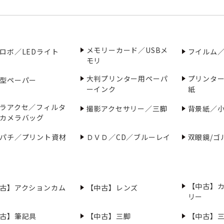
メモリーカード／USBメ
ロボ／LEDライト
フイルム
モリ
大判プリンター用ペーパ
プリンタ
型ペーパー
ーインク
紙
ラアクセ／フィルタ
撮影アクセサリー／三脚
背景紙／
カメラバッグ
パチ／プリント資材
ＤＶＤ／CD／ブルーレイ
双眼鏡/ゴ
【中古】
古】アクションカム
【中古】レンズ
リー
古】筆記具
【中古】三脚
【中古】