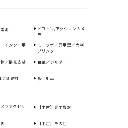
ドローン/アクションカメ
／電池
ラ
ー／インク／用
ミニラボ／昇華型／大判
プリンター
小物／撮影衣装
台紙／ホルダー
ルフ距離計
販促用品
カメラアクセサ
【中古】光学機器
三脚
【中古】その他