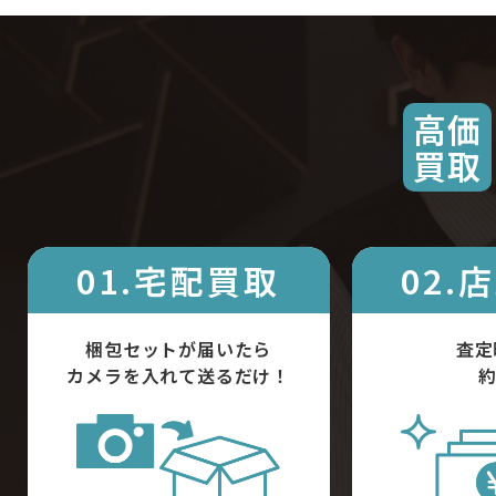
高価
買取
01.宅配買取
02.
梱包セットが届いたら
査定
カメラを入れて送るだけ！
約