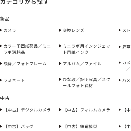
カテゴリから探す
新品
カメラ
交換レンズ
スト
カラー印画紙薬品／ミニ
ミニラボ用インクジェッ
昇華
ラボ消耗品
ト用紙インク
カメ
額縁／フォトフレーム
アルバム／ファイル
ー／
ひな段／証明写真／スク
ラミネート
ハメ
ールフォト資材
中古
【中古】デジタルカメラ
【中古】フィルムカメラ
【中
【中古】バッグ
【中古】鉄道模型
【中