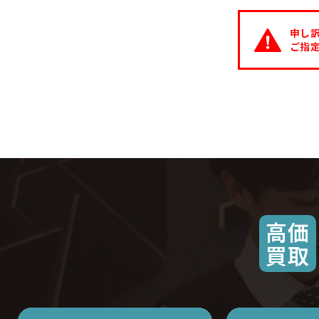
申し
ご指
高価
買取