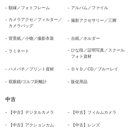
額縁／フォトフレーム
アルバム／ファイル
カメラアクセ／フィルター／
撮影アクセサリー／三脚
カメラバッグ
背景紙／小物／撮影衣装
台紙／ホルダー
ひな段／証明写真／スクール
ラミネート
フォト資材
ハメパチ／プリント資材
ＤＶＤ／CD／ブルーレイ
双眼鏡/ゴルフ距離計
販促用品
中古
【中古】デジタルカメラ
【中古】フィルムカメラ
【中古】アクションカム
【中古】レンズ