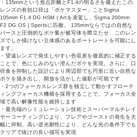
・135mmという焦点距離とF1.4の明るさを備えたこの
レンズの有効口径は「ボケマスター」ことSigma
105mm F1.4 DG HSM | Artを凌駕し、Sigma 200mm
F2 DG OS | Sportsに匹敵。 135mmならではの自然な
パースと圧倒的なボケ量が被写体を際立たせ、このレン
ズでしか描けない立体感のあるポートレートを可能にし
ます。
・望遠レンズで発生しやすい色収差を徹底的に補正する
ことで、色にじみのない澄んだボケを実現。さらに、口
径食を抑制した設計により周辺部でも円形に近い自然な
ボケを描き出し、開放を活かした撮影が可能です
・2つのフォーカスレンズ群を独立して動かすフローテ
ィングフォーカス機構を採用することで、フォーカス全
域で高い解像性能を維持します
・最先端のシミュレーション技術とスーパーマルチレイ
ヤーコーティングにより、フレアやゴーストの発生を大
幅に抑制。高い逆光耐性により、どんな光の条件下でも
クリアで抜けの良い描写を実現