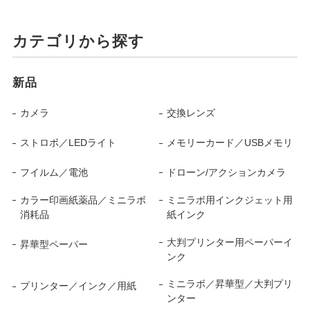
カテゴリから探す
新品
カメラ
交換レンズ
ストロボ／LEDライト
メモリーカード／USBメモリ
フイルム／電池
ドローン/アクションカメラ
カラー印画紙薬品／ミニラボ
ミニラボ用インクジェット用
消耗品
紙インク
大判プリンター用ペーパーイ
昇華型ペーパー
ンク
ミニラボ／昇華型／大判プリ
プリンター／インク／用紙
ンター