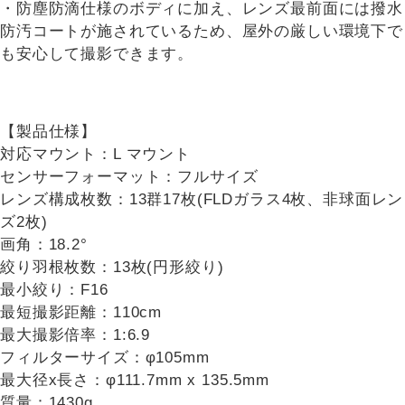
・防塵防滴仕様のボディに加え、レンズ最前面には撥水
防汚コートが施されているため、屋外の厳しい環境下で
も安心して撮影できます。
【製品仕様】
対応マウント：L マウント
センサーフォーマット：フルサイズ
レンズ構成枚数：13群17枚(FLDガラス4枚、非球面レン
ズ2枚)
画角：18.2°
絞り羽根枚数：13枚(円形絞り)
最小絞り：F16
最短撮影距離：110cm
最大撮影倍率：1:6.9
フィルターサイズ：φ105mm
最大径x長さ：φ111.7mm x 135.5mm
質量：1430g