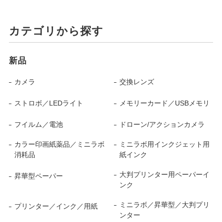
カテゴリから探す
新品
カメラ
交換レンズ
ストロボ／LEDライト
メモリーカード／USBメモリ
フイルム／電池
ドローン/アクションカメラ
カラー印画紙薬品／ミニラボ
ミニラボ用インクジェット用
消耗品
紙インク
大判プリンター用ペーパーイ
昇華型ペーパー
ンク
ミニラボ／昇華型／大判プリ
プリンター／インク／用紙
ンター