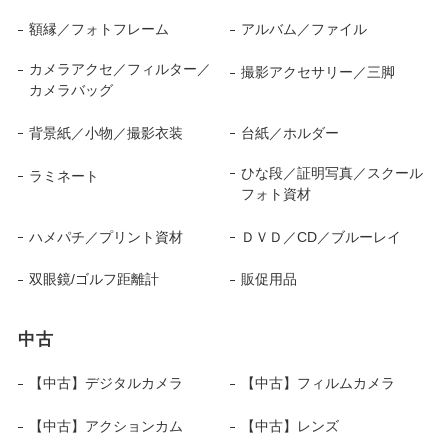
額縁／フォトフレーム
アルバム／ファイル
カメラアクセ／フィルター／
撮影アクセサリー／三脚
カメラバッグ
背景紙／小物／撮影衣装
台紙／ホルダー
ひな段／証明写真／スクール
ラミネート
フォト資材
ハメパチ／プリント資材
ＤＶＤ／CD／ブルーレイ
双眼鏡/ゴルフ距離計
販促用品
中古
【中古】デジタルカメラ
【中古】フィルムカメラ
【中古】アクションカム
【中古】レンズ