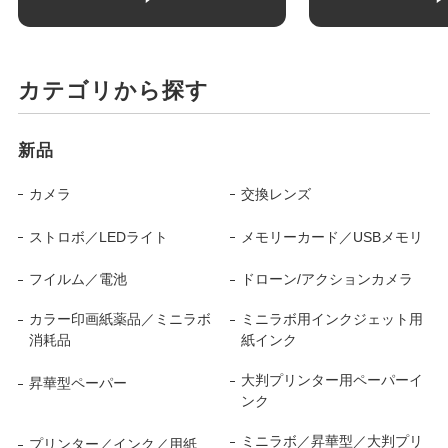
カテゴリから探す
新品
カメラ
交換レンズ
ストロボ／LEDライト
メモリーカード／USBメモリ
フイルム／電池
ドローン/アクションカメラ
カラー印画紙薬品／ミニラボ
ミニラボ用インクジェット用
消耗品
紙インク
大判プリンター用ペーパーイ
昇華型ペーパー
ンク
ミニラボ／昇華型／大判プリ
プリンター／インク／用紙