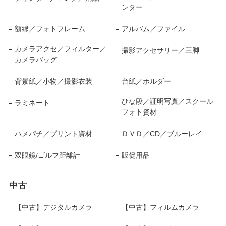
ンター
額縁／フォトフレーム
アルバム／ファイル
カメラアクセ／フィルター／
撮影アクセサリー／三脚
カメラバッグ
背景紙／小物／撮影衣装
台紙／ホルダー
ひな段／証明写真／スクール
ラミネート
フォト資材
ハメパチ／プリント資材
ＤＶＤ／CD／ブルーレイ
双眼鏡/ゴルフ距離計
販促用品
中古
【中古】デジタルカメラ
【中古】フィルムカメラ