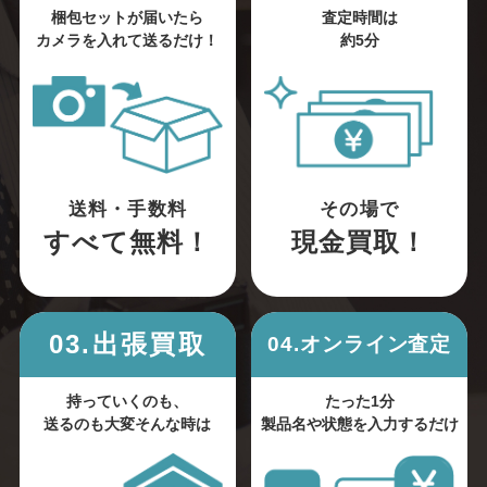
梱包セットが届いたら
査定時間は
カメラを入れて送るだけ！
約5分
送料・手数料
その場で
すべて無料！
現金買取！
03.出張買取
04.オンライン査定
持っていくのも、
たった1分
送るのも大変そんな時は
製品名や状態を入力するだけ