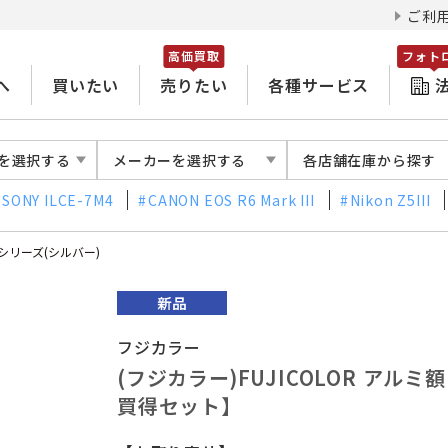
ご利
高価買取
フォト
へ
買いたい
売りたい
各種サービス
を選択する
メーカーを選択する
各店舗在庫から探す
SONY ILCE-7M4
CANON EOS R6 Mark III
Nikon Z5III
Aシリーズ(シルバー)
フジカラー
(フジカラー)FUJICOLOR アルミ
買得セット】