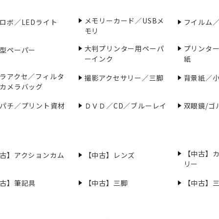
メモリーカード／USBメ
ロボ／LEDライト
フイルム
モリ
大判プリンター用ペーパ
プリンタ
型ペーパー
ーインク
紙
ラアクセ／フィルタ
撮影アクセサリー／三脚
背景紙／
カメラバッグ
パチ／プリント資材
ＤＶＤ／CD／ブルーレイ
双眼鏡/ゴ
【中古】
古】アクションカム
【中古】レンズ
リー
古】筆記具
【中古】三脚
【中古】