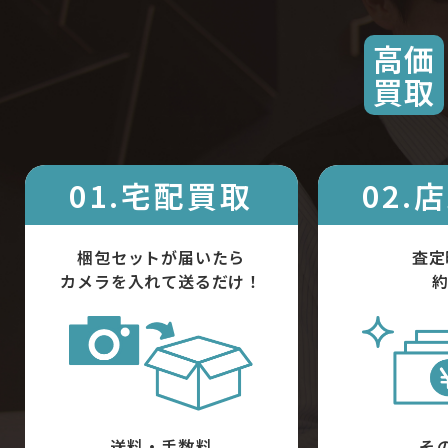
高価
買取
01.宅配買取
02.
梱包セットが届いたら
査定
カメラを入れて送るだけ！
約
送料・手数料
そ