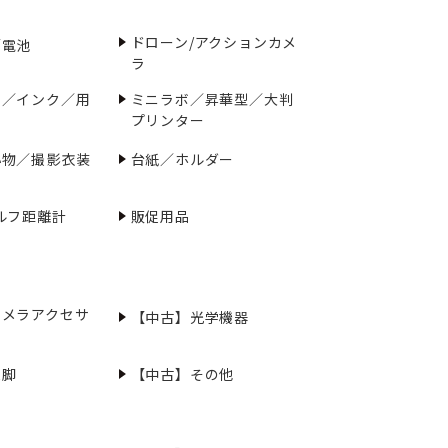
ドローン/アクションカメ
／電池
ラ
ー／インク／用
ミニラボ／昇華型／大判
プリンター
小物／撮影衣装
台紙／ホルダー
ルフ距離計
販促用品
カメラアクセサ
【中古】光学機器
三脚
【中古】その他