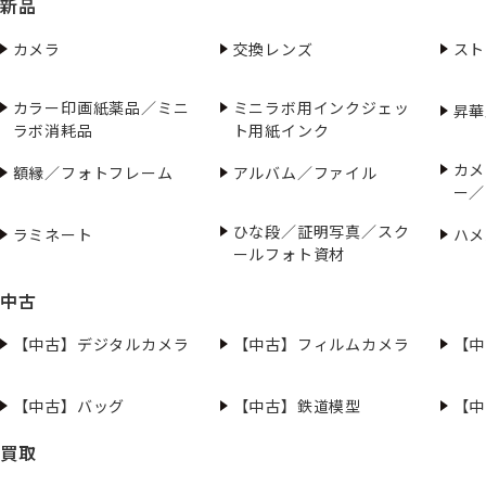
新品
カメラ
交換レンズ
スト
カラー印画紙薬品／ミニ
ミニラボ用インクジェッ
昇華
ラボ消耗品
ト用紙インク
カメ
額縁／フォトフレーム
アルバム／ファイル
ー／
ひな段／証明写真／スク
ラミネート
ハメ
ールフォト資材
中古
【中古】デジタルカメラ
【中古】フィルムカメラ
【中
【中古】バッグ
【中古】鉄道模型
【中
買取