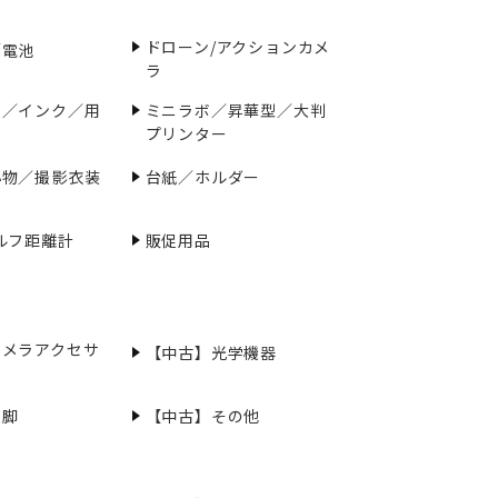
ドローン/アクションカメ
／電池
ラ
ー／インク／用
ミニラボ／昇華型／大判
プリンター
小物／撮影衣装
台紙／ホルダー
ルフ距離計
販促用品
カメラアクセサ
【中古】光学機器
三脚
【中古】その他