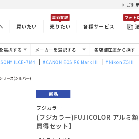
ご利
高価買取
フォト
へ
買いたい
売りたい
各種サービス
を選択する
メーカーを選択する
各店舗在庫から探す
SONY ILCE-7M4
CANON EOS R6 Mark III
Nikon Z5III
Aシリーズ(シルバー)
フジカラー
(フジカラー)FUJICOLOR アルミ
買得セット】