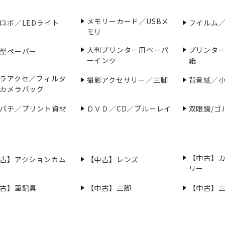
メモリーカード／USBメ
ロボ／LEDライト
フイルム
モリ
大判プリンター用ペーパ
プリンタ
型ペーパー
ーインク
紙
ラアクセ／フィルタ
撮影アクセサリー／三脚
背景紙／
カメラバッグ
パチ／プリント資材
ＤＶＤ／CD／ブルーレイ
双眼鏡/ゴ
【中古】
古】アクションカム
【中古】レンズ
リー
古】筆記具
【中古】三脚
【中古】