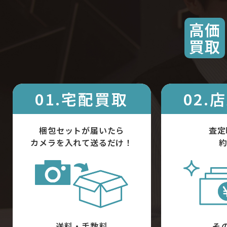
高価
買取
01.宅配買取
02.
梱包セットが届いたら
査定
カメラを入れて送るだけ！
約
送料・手数料
そ