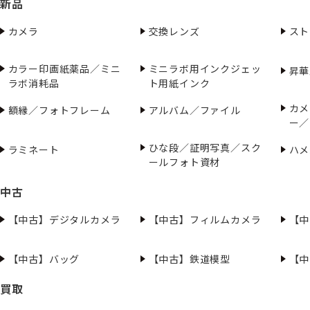
新品
カメラ
交換レンズ
スト
カラー印画紙薬品／ミニ
ミニラボ用インクジェッ
昇華
ラボ消耗品
ト用紙インク
カメ
額縁／フォトフレーム
アルバム／ファイル
ー／
ひな段／証明写真／スク
ラミネート
ハメ
ールフォト資材
中古
【中古】デジタルカメラ
【中古】フィルムカメラ
【中
【中古】バッグ
【中古】鉄道模型
【中
買取