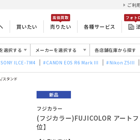
ご利
高価買取
フォト
へ
買いたい
売りたい
各種サービス
を選択する
メーカーを選択する
各店舗在庫から探す
SONY ILCE-7M4
CANON EOS R6 Mark III
Nikon Z5III
/スタンド
フジカラー
(フジカラー)FUJICOLOR アー
位】