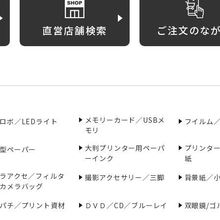
直営店舗検索
ご注文のな
メモリーカード／USBメ
ロボ／LEDライト
フイルム
モリ
大判プリンター用ペーパ
プリンタ
型ペーパー
ーインク
紙
ラアクセ／フィルタ
撮影アクセサリー／三脚
背景紙／
カメラバッグ
パチ／プリント資材
ＤＶＤ／CD／ブルーレイ
双眼鏡/ゴ