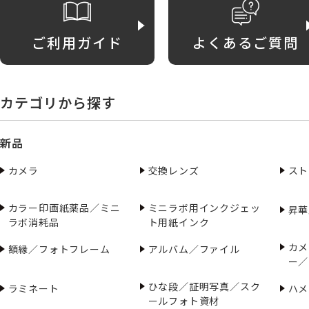
ご利用ガイド
よくあるご質問
カテゴリから探す
新品
カメラ
交換レンズ
スト
カラー印画紙薬品／ミニ
ミニラボ用インクジェッ
昇華
ラボ消耗品
ト用紙インク
カメ
額縁／フォトフレーム
アルバム／ファイル
ー／
ひな段／証明写真／スク
ラミネート
ハメ
ールフォト資材