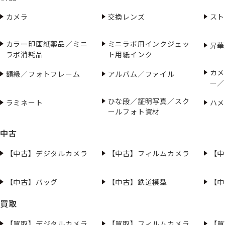
カメラ
交換レンズ
スト
カラー印画紙薬品／ミニ
ミニラボ用インクジェッ
昇華
ラボ消耗品
ト用紙インク
カメ
額縁／フォトフレーム
アルバム／ファイル
ー／
ひな段／証明写真／スク
ラミネート
ハメ
ールフォト資材
中古
【中古】デジタルカメラ
【中古】フィルムカメラ
【中
【中古】バッグ
【中古】鉄道模型
【中
買取
【買取】デジタルカメラ
【買取】フィルムカメラ
【買