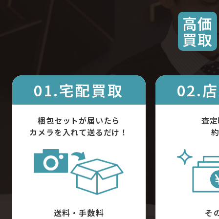
高価
買取
01.宅配買取
02.
梱包セットが届いたら
査定
カメラを入れて送るだけ！
約
送料・手数料
そ