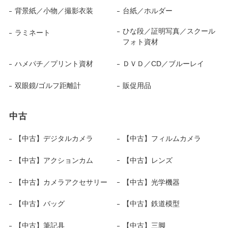
背景紙／小物／撮影衣装
台紙／ホルダー
ひな段／証明写真／スクール
ラミネート
フォト資材
ハメパチ／プリント資材
ＤＶＤ／CD／ブルーレイ
双眼鏡/ゴルフ距離計
販促用品
中古
【中古】デジタルカメラ
【中古】フィルムカメラ
【中古】アクションカム
【中古】レンズ
【中古】カメラアクセサリー
【中古】光学機器
【中古】バッグ
【中古】鉄道模型
【中古】筆記具
【中古】三脚