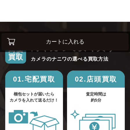
カートに入れる
高く売って安く買う！
高価
買取
カメラのナニワの選べる買取方法
01.宅配買取
02.店頭買取
梱包セットが届いたら
査定時間は
カメラを入れて送るだけ！
約5分