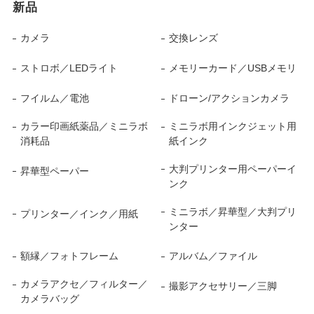
新品
カメラ
交換レンズ
ストロボ／LEDライト
メモリーカード／USBメモリ
フイルム／電池
ドローン/アクションカメラ
カラー印画紙薬品／ミニラボ
ミニラボ用インクジェット用
消耗品
紙インク
大判プリンター用ペーパーイ
昇華型ペーパー
ンク
ミニラボ／昇華型／大判プリ
プリンター／インク／用紙
ンター
額縁／フォトフレーム
アルバム／ファイル
カメラアクセ／フィルター／
撮影アクセサリー／三脚
カメラバッグ