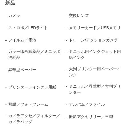
新品
カメラ
交換レンズ
ストロボ／LEDライト
メモリーカード／USBメモリ
フイルム／電池
ドローン/アクションカメラ
カラー印画紙薬品／ミニラボ
ミニラボ用インクジェット用
消耗品
紙インク
大判プリンター用ペーパーイ
昇華型ペーパー
ンク
ミニラボ／昇華型／大判プリ
プリンター／インク／用紙
ンター
額縁／フォトフレーム
アルバム／ファイル
カメラアクセ／フィルター／
撮影アクセサリー／三脚
カメラバッグ