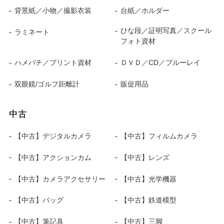
背景紙／小物／撮影衣装
台紙／ホルダー
ひな段／証明写真／スクール
ラミネート
フォト資材
ハメパチ／プリント資材
ＤＶＤ／CD／ブルーレイ
双眼鏡/ゴルフ距離計
販促用品
中古
【中古】デジタルカメラ
【中古】フィルムカメラ
【中古】アクションカム
【中古】レンズ
【中古】カメラアクセサリー
【中古】光学機器
【中古】バッグ
【中古】鉄道模型
【中古】筆記具
【中古】三脚