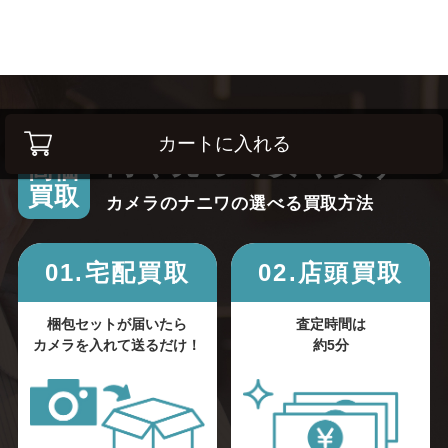
カートに入れる
高く売って安く買う！
高価
買取
カメラのナニワの選べる買取方法
01.宅配買取
02.店頭買取
梱包セットが届いたら
査定時間は
カメラを入れて送るだけ！
約5分