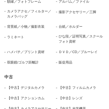
額縁／フォトフレーム
アルバム／ファイル
カメラアクセ／フィルター／
撮影アクセサリー／三脚
カメラバッグ
背景紙／小物／撮影衣装
台紙／ホルダー
ひな段／証明写真／スクール
ラミネート
フォト資材
ハメパチ／プリント資材
ＤＶＤ／CD／ブルーレイ
双眼鏡/ゴルフ距離計
販促用品
中古
【中古】デジタルカメラ
【中古】フィルムカメラ
【中古】アクションカム
【中古】レンズ
【中古】カメラアクセサリー
【中古】光学機器