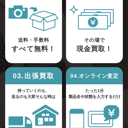
送料・手数料
その場で
すべて無料！
現金買取！
03.出張買取
04.オンライン査定
持っていくのも、
たった1分
送るのも大変そんな時は
製品名や状態を入力するだけ