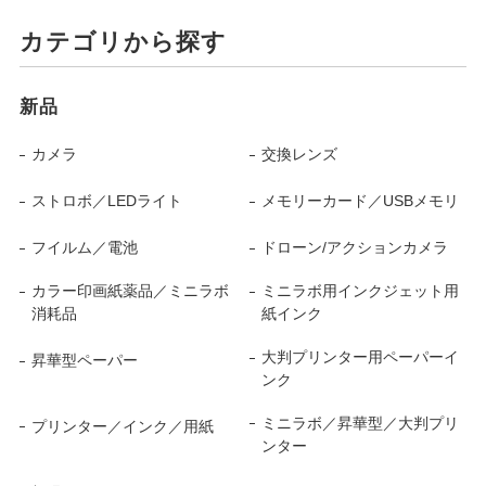
カテゴリから探す
新品
カメラ
交換レンズ
ストロボ／LEDライト
メモリーカード／USBメモリ
フイルム／電池
ドローン/アクションカメラ
カラー印画紙薬品／ミニラボ
ミニラボ用インクジェット用
消耗品
紙インク
大判プリンター用ペーパーイ
昇華型ペーパー
ンク
ミニラボ／昇華型／大判プリ
プリンター／インク／用紙
ンター