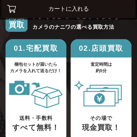
カートに入れる
高く売って安く買う！
高価
買取
カメラのナニワの選べる買取方法
01.宅配買取
02.店頭買取
梱包セットが届いたら
査定時間は
カメラを入れて送るだけ！
約5分
送料・手数料
その場で
すべて無料！
現金買取！