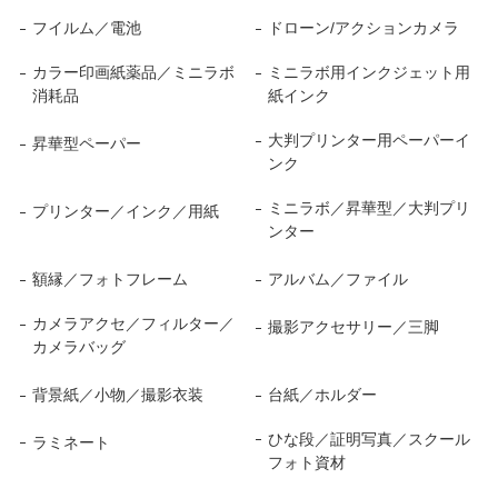
フイルム／電池
ドローン/アクションカメラ
カラー印画紙薬品／ミニラボ
ミニラボ用インクジェット用
消耗品
紙インク
大判プリンター用ペーパーイ
昇華型ペーパー
ンク
ミニラボ／昇華型／大判プリ
プリンター／インク／用紙
ンター
額縁／フォトフレーム
アルバム／ファイル
カメラアクセ／フィルター／
撮影アクセサリー／三脚
カメラバッグ
背景紙／小物／撮影衣装
台紙／ホルダー
ひな段／証明写真／スクール
ラミネート
フォト資材