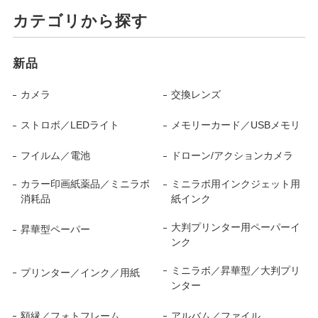
カテゴリから探す
新品
カメラ
交換レンズ
ストロボ／LEDライト
メモリーカード／USBメモリ
フイルム／電池
ドローン/アクションカメラ
カラー印画紙薬品／ミニラボ
ミニラボ用インクジェット用
消耗品
紙インク
大判プリンター用ペーパーイ
昇華型ペーパー
ンク
ミニラボ／昇華型／大判プリ
プリンター／インク／用紙
ンター
額縁／フォトフレーム
アルバム／ファイル