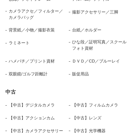
カメラアクセ／フィルター／
撮影アクセサリー／三脚
カメラバッグ
背景紙／小物／撮影衣装
台紙／ホルダー
ひな段／証明写真／スクール
ラミネート
フォト資材
ハメパチ／プリント資材
ＤＶＤ／CD／ブルーレイ
双眼鏡/ゴルフ距離計
販促用品
中古
【中古】デジタルカメラ
【中古】フィルムカメラ
【中古】アクションカム
【中古】レンズ
【中古】カメラアクセサリー
【中古】光学機器