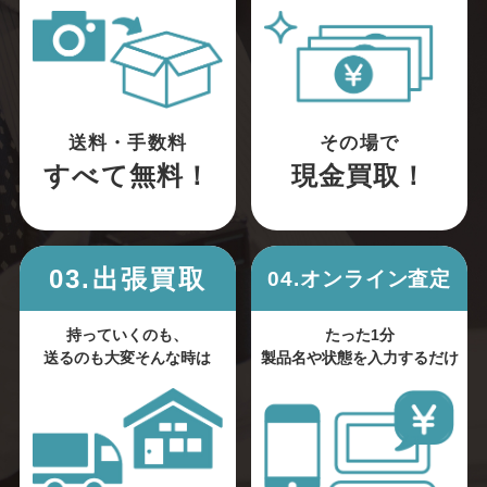
送料・手数料
その場で
すべて無料！
現金買取！
03.出張買取
04.オンライン査定
持っていくのも、
たった1分
送るのも大変そんな時は
製品名や状態を入力するだけ