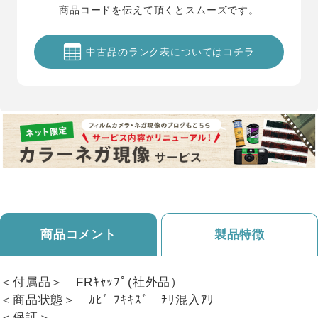
商品コードを伝えて頂くとスムーズです。
中古品のランク表についてはコチラ
商品コメント
製品特徴
＜付属品＞ FRｷｬｯﾌﾟ(社外品）
＜商品状態＞ ｶﾋﾞ ﾌｷｷｽﾞ ﾁﾘ混入ｱﾘ
＜保証＞