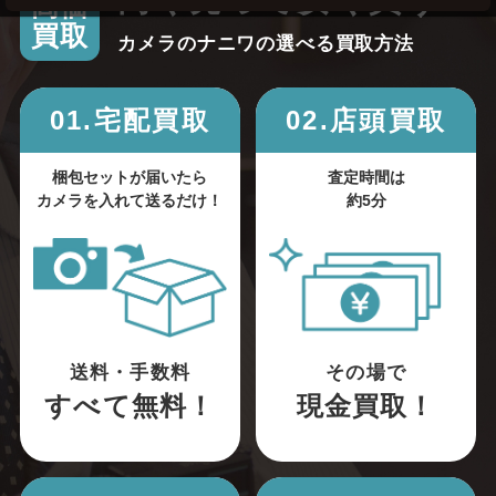
高く売って安く買う！
高価
買取
カメラのナニワの選べる買取方法
01.宅配買取
02.店頭買取
梱包セットが届いたら
査定時間は
カメラを入れて送るだけ！
約5分
送料・手数料
その場で
すべて無料！
現金買取！