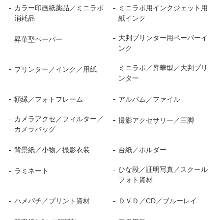
カラー印画紙薬品／ミニラボ
ミニラボ用インクジェット用
消耗品
紙インク
大判プリンター用ペーパーイ
昇華型ペーパー
ンク
ミニラボ／昇華型／大判プリ
プリンター／インク／用紙
ンター
額縁／フォトフレーム
アルバム／ファイル
カメラアクセ／フィルター／
撮影アクセサリー／三脚
カメラバッグ
背景紙／小物／撮影衣装
台紙／ホルダー
ひな段／証明写真／スクール
ラミネート
フォト資材
ハメパチ／プリント資材
ＤＶＤ／CD／ブルーレイ