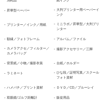
消耗品
紙インク
大判プリンター用ペーパーイ
昇華型ペーパー
ンク
ミニラボ／昇華型／大判プリ
プリンター／インク／用紙
ンター
額縁／フォトフレーム
アルバム／ファイル
カメラアクセ／フィルター／
撮影アクセサリー／三脚
カメラバッグ
背景紙／小物／撮影衣装
台紙／ホルダー
ひな段／証明写真／スクール
ラミネート
フォト資材
ハメパチ／プリント資材
ＤＶＤ／CD／ブルーレイ
双眼鏡/ゴルフ距離計
販促用品