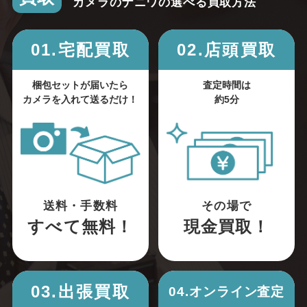
カメラのナニワの選べる買取方法
01.宅配買取
02.店頭買取
梱包セットが届いたら
査定時間は
カメラを入れて送るだけ！
約5分
送料・手数料
その場で
すべて無料！
現金買取！
03.出張買取
04.オンライン査定