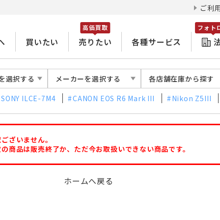
ご利
高価買取
フォト
へ
買いたい
売りたい
各種サービス
を選択する
メーカーを選択する
各店舗在庫から探す
SONY ILCE-7M4
CANON EOS R6 Mark III
Nikon Z5III
訳ございません。
定の商品は販売終了か、ただ今お取扱いできない商品です。
ホームへ戻る