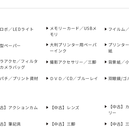
メモリーカード／USBメ
ロボ／LEDライト
フイルム
モリ
大判プリンター用ペーパ
プリンタ
型ペーパー
ーインク
紙
ラアクセ／フィルタ
撮影アクセサリー／三脚
背景紙／
カメラバッグ
パチ／プリント資材
ＤＶＤ／CD／ブルーレイ
双眼鏡/ゴ
【中古】
古】アクションカム
【中古】レンズ
リー
古】筆記具
【中古】三脚
【中古】