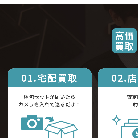
高価
買取
01.宅配買取
02.
梱包セットが届いたら
査定
カメラを入れて送るだけ！
約