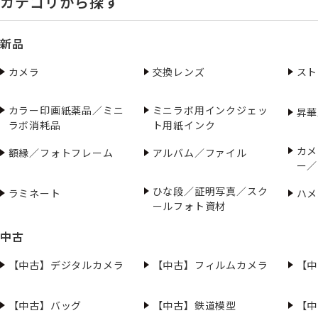
カテゴリから探す
新品
カメラ
交換レンズ
スト
カラー印画紙薬品／ミニ
ミニラボ用インクジェッ
昇華
ラボ消耗品
ト用紙インク
カメ
額縁／フォトフレーム
アルバム／ファイル
ー／
ひな段／証明写真／スク
ラミネート
ハメ
ールフォト資材
中古
【中古】デジタルカメラ
【中古】フィルムカメラ
【中
【中古】バッグ
【中古】鉄道模型
【中