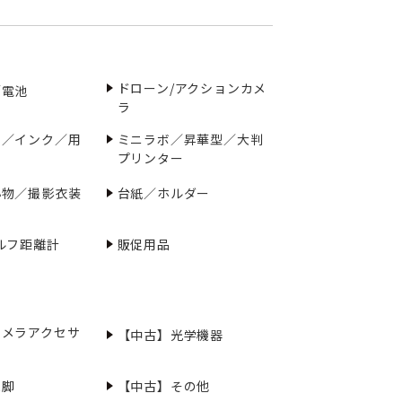
ドローン/アクションカメ
／電池
ラ
ー／インク／用
ミニラボ／昇華型／大判
プリンター
小物／撮影衣装
台紙／ホルダー
ルフ距離計
販促用品
カメラアクセサ
【中古】光学機器
三脚
【中古】その他